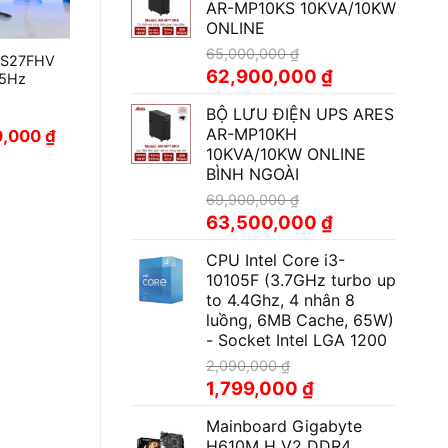
AR-MP10KS 10KVA/10KW
ONLINE
65,000,000
₫
w S27FHV
Giá
Giá
62,900,000
₫
75Hz
gốc
hiện
BỘ LƯU ĐIỆN UPS ARES
là:
tại
AR-MP10KH
Giá
0,000
₫
65,000,000 ₫.
là:
hiện
10KVA/10KW ONLINE
62,900,000 ₫.
tại
BÌNH NGOÀI
000 ₫.
là:
2,850,000 ₫.
69,900,000
₫
Giá
Giá
63,500,000
₫
gốc
hiện
CPU Intel Core i3-
là:
tại
10105F (3.7GHz turbo up
69,900,000 ₫.
là:
to 4.4Ghz, 4 nhân 8
63,500,000 ₫.
luồng, 6MB Cache, 65W)
- Socket Intel LGA 1200
2,090,000
₫
Giá
Giá
1,799,000
₫
gốc
hiện
Mainboard Gigabyte
là:
tại
H610M H V2 DDR4
2,090,000 ₫.
là: