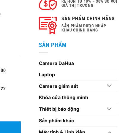
RẺ HƠN TỪ 10% – 30% SO VỚI
GIÁ THỊ TRƯỜNG
.
u
SẢN PHẨM CHÍNH HÃNG
SẢN PHẨM ĐƯỢC NHẬP
KHẨU CHÍNH HÃNG
SẢN PHẨM
Camera DaHua
300
Laptop
Camera giám sát
622
Khóa cửa thông minh
Thiết bị báo động
Sản phẩm khác
Máy tính & Linh kiện