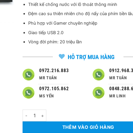
250,000 ₫.
là:
Thiết kế chống nước với lỗ thoát thông minh
230,000 ₫
Đệm cao su thiên nhiên cho độ nẩy của phím bền lâ
Phù hợp với Gamer chuyên nghiệp
Giao tiếp USB 2.0
Vòng đời phím: 20 triệu lần
HỖ TRỢ MUA HÀNG
0972.216.883
0912.968.
MR TUÂN
MR TUÂN
0972.105.862
0848.288.
MS YẾN
MR LINH
Số lượng
THÊM VÀO GIỎ HÀNG