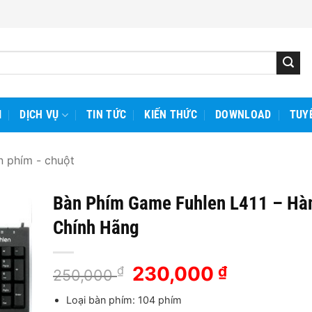
I
DỊCH VỤ
TIN TỨC
KIẾN THỨC
DOWNLOAD
TUY
n phím - chuột
Bàn Phím Game Fuhlen L411 – Hà
Chính Hãng
Giá
230,000
Giá
₫
₫
250,000
gốc
hiện
Loại bàn phím: 104 phím
là:
tại