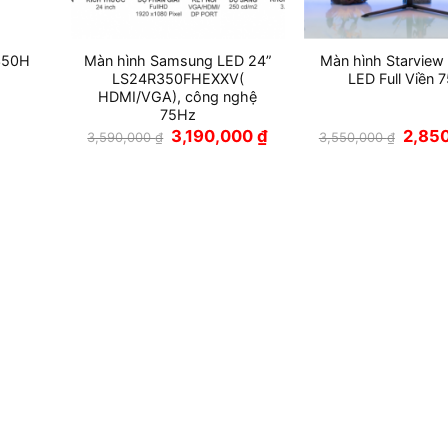
350H
Màn hình Samsung LED 24”
Màn hình Starvie
d
LS24R350FHEXXV(
LED Full Viền 
HDMI/VGA), công nghệ
75Hz
Giá
Giá
Giá
3,190,000
₫
2,85
3,590,000
₫
3,550,000
₫
gốc
hiện
gốc
là:
tại
là:
3,590,000 ₫.
là:
3,550,
3,190,000 ₫.