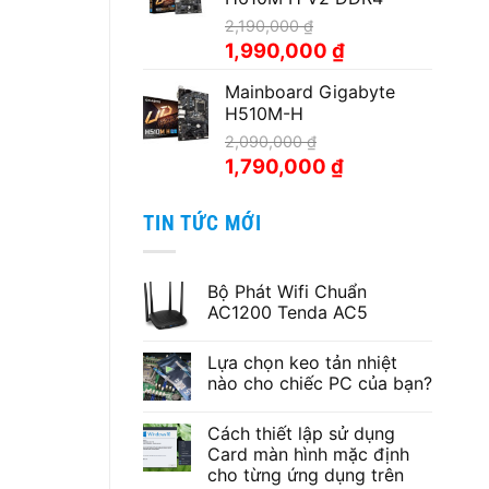
1,799,000 ₫.
2,190,000
₫
Giá
Giá
1,990,000
₫
gốc
hiện
Mainboard Gigabyte
là:
tại
H510M-H
2,190,000 ₫.
là:
1,990,000 ₫.
2,090,000
₫
Giá
Giá
1,790,000
₫
gốc
hiện
là:
tại
TIN TỨC MỚI
2,090,000 ₫.
là:
1,790,000 ₫.
Bộ Phát Wifi Chuẩn
AC1200 Tenda AC5
Không
có
Lựa chọn keo tản nhiệt
bình
luận
nào cho chiếc PC của bạn?
ở
Bộ
Không
Phát
có
Cách thiết lập sử dụng
Wifi
bình
Chuẩn
luận
Card màn hình mặc định
AC1200
ở
cho từng ứng dụng trên
Tenda
Lựa