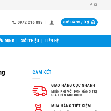
0972 216 883
0
₫
GIỎ HÀNG /
ỂN DỤNG
GIỚI THIỆU
LIÊN HỆ
ng
CAM KẾT
GIAO HÀNG CỰC NHANH
MIỄN PHÍ VỚI ĐƠN HÀNG TRỊ
GIÁ TRÊN 500.000Đ
MUA HÀNG TIẾT KIỆM