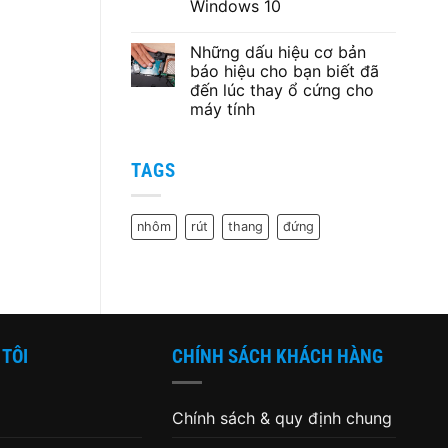
AC5
chọn
Windows 10
keo
tản
Không
nhiệt
có
Những dấu hiệu cơ bản
nào
bình
cho
luận
báo hiệu cho bạn biết đã
ở
chiếc
đến lúc thay ổ cứng cho
Cách
PC
thiết
của
máy tính
lập
bạn?
sử
Không
dụng
có
Card
bình
TAGS
màn
luận
ở
hình
Những
mặc
dấu
định
hiệu
cho
nhôm
rút
thang
đứng
cơ
từng
bản
ứng
báo
dụng
hiệu
trên
cho
Windows
bạn
10
biết
đã
đến
lúc
 TÔI
CHÍNH SÁCH KHÁCH HÀNG
thay
ổ
cứng
cho
máy
Chính sách & quy định chung
tính