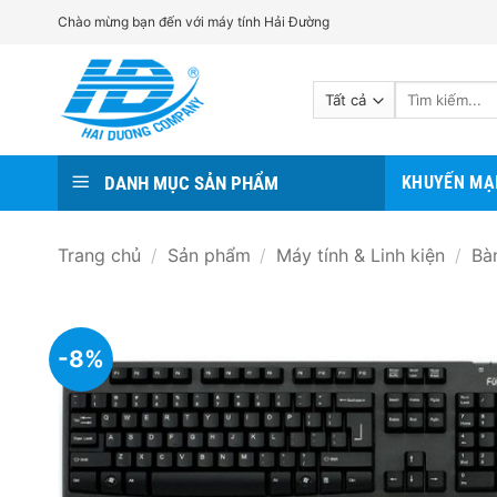
Bỏ
Chào mừng bạn đến với máy tính Hải Đường
qua
nội
Tìm
dung
kiếm:
DANH MỤC SẢN PHẨM
KHUYẾN MẠ
Trang chủ
/
Sản phẩm
/
Máy tính & Linh kiện
/
Bà
-8%