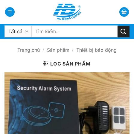
Bỏ
qua
nội
dung
Tìm
kiếm:
Trang chủ
/
Sản phẩm
/
Thiết bị báo động
LỌC SẢN PHẨM