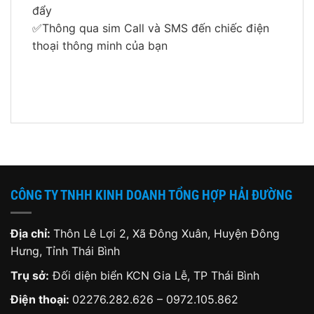
đẩy
✅Thông qua sim Call và SMS đến chiếc điện
thoại thông minh của bạn
CÔNG TY TNHH KINH DOANH TỔNG HỢP HẢI ĐƯỜNG
Địa chỉ:
Thôn Lê Lợi 2, Xã Đông Xuân, Huyện Đông
Hưng, Tỉnh Thái Bình
Trụ sở:
Đối diện biển KCN Gia Lễ, TP Thái Bình
Điện thoại:
02276.282.626
–
0972.105.862