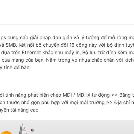
s cung cấp giải pháp đơn giản và lý tưởng để mở rộng m
và SMB. Kết nối bộ chuyển đổi 16 cổng này với bộ định tuy
ị dựa trên Ethernet khác như máy in, Bộ lưu trữ đính kèm 
g của mạng của bạn. Nằm trong vỏ nhựa chắc chắn với kích
y tính để bàn.
i tính năng phát hiện chéo MDI / MDI-X tự động >> Băng 
ch thước nhỏ gọn phù hợp với mọi môi trường >> Địa chỉ 
uyền tải nâng cao