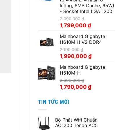
63,500,000 ₫.
luồng, 6MB Cache, 65W)
- Socket Intel LGA 1200
2,090,000
₫
Giá
Giá
1,799,000
₫
gốc
hiện
Mainboard Gigabyte
là:
tại
H610M H V2 DDR4
2,090,000 ₫.
là:
1,799,000 ₫.
2,190,000
₫
Giá
Giá
1,990,000
₫
gốc
hiện
Mainboard Gigabyte
là:
tại
H510M-H
2,190,000 ₫.
là:
1,990,000 ₫.
2,090,000
₫
Giá
Giá
1,790,000
₫
gốc
hiện
là:
tại
TIN TỨC MỚI
2,090,000 ₫.
là:
1,790,000 ₫.
Bộ Phát Wifi Chuẩn
AC1200 Tenda AC5