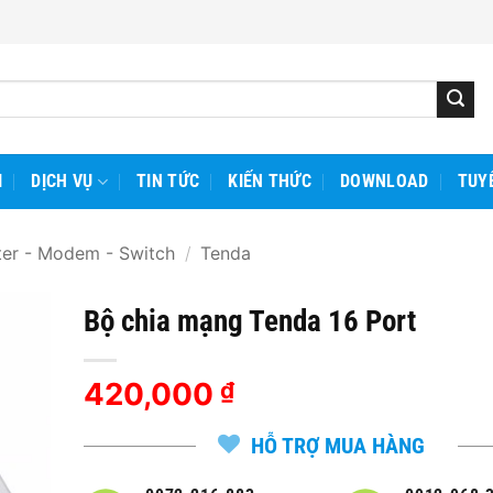
I
DỊCH VỤ
TIN TỨC
KIẾN THỨC
DOWNLOAD
TUY
ter - Modem - Switch
/
Tenda
Bộ chia mạng Tenda 16 Port
420,000
₫
HỖ TRỢ MUA HÀNG