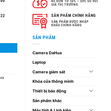
300
RẺ HƠN TỪ 10% – 30% SO VỚI
GIÁ THỊ TRƯỜNG
SẢN PHẨM CHÍNH HÃNG
622
SẢN PHẨM ĐƯỢC NHẬP
KHẨU CHÍNH HÃNG
SẢN PHẨM
Camera DaHua
Laptop
Camera giám sát
nda
Khóa cửa thông minh
Thiết bị báo động
Sản phẩm khác
Máy tính & Linh kiện