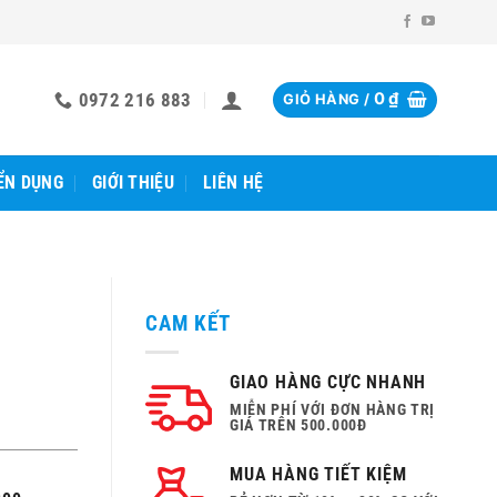
0972 216 883
0
₫
GIỎ HÀNG /
ỂN DỤNG
GIỚI THIỆU
LIÊN HỆ
CAM KẾT
GIAO HÀNG CỰC NHANH
MIỄN PHÍ VỚI ĐƠN HÀNG TRỊ
GIÁ TRÊN 500.000Đ
MUA HÀNG TIẾT KIỆM