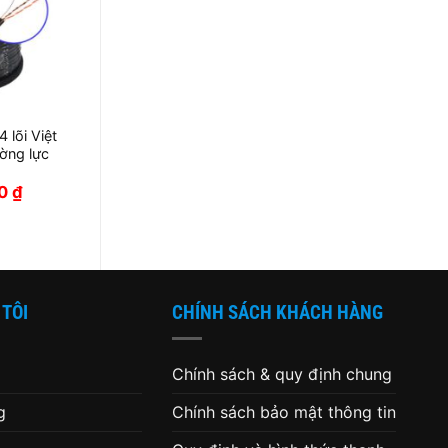
 lõi Việt
ờng lực
Giá
00
₫
hiện
tại
 ₫.
là:
5,500 ₫.
 TÔI
CHÍNH SÁCH KHÁCH HÀNG
Chính sách & quy định chung
g
Chính sách bảo mật thông tin