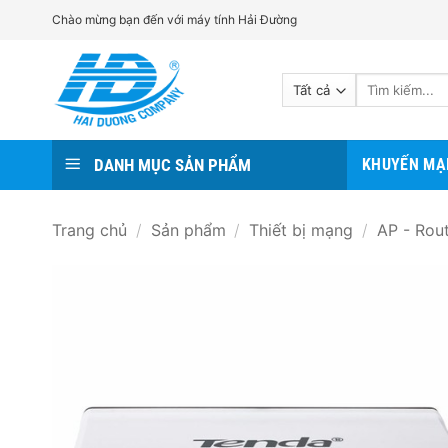
Bỏ
Chào mừng bạn đến với máy tính Hải Đường
qua
nội
Tìm
dung
kiếm:
DANH MỤC SẢN PHẨM
KHUYẾN MẠ
Trang chủ
/
Sản phẩm
/
Thiết bị mạng
/
AP - Rou