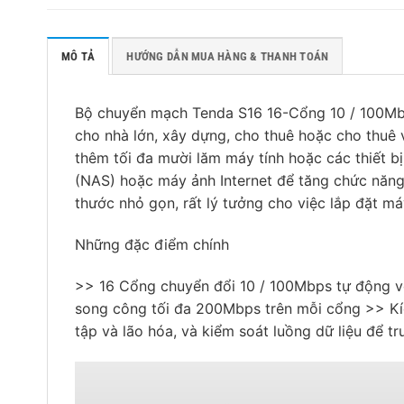
MÔ TẢ
HƯỚNG DẪN MUA HÀNG & THANH TOÁN
Bộ chuyển mạch Tenda S16 16-Cổng 10 / 100Mbp
cho nhà lớn, xây dựng, cho thuê hoặc cho thuê 
thêm tối đa mười lăm máy tính hoặc các thiết b
(NAS) hoặc máy ảnh Internet để tăng chức năn
thước nhỏ gọn, rất lý tưởng cho việc lắp đặt má
Những đặc điểm chính
>> 16 Cổng chuyển đổi 10 / 100Mbps tự động vớ
song công tối đa 200Mbps trên mỗi cổng >> Kí
tập và lão hóa, và kiểm soát luồng dữ liệu để tr