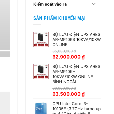
Kiểm soát vào ra
SẢN PHẨM KHUYẾN MẠI
BỘ LƯU ĐIỆN UPS ARES
AR-MP10KS 10KVA/10KW
ONLINE
65,000,000
₫
Giá
Giá
62,900,000
₫
gốc
hiện
BỘ LƯU ĐIỆN UPS ARES
là:
tại
AR-MP10KH
65,000,000 ₫.
là:
10KVA/10KW ONLINE
62,900,000 ₫.
BÌNH NGOÀI
69,900,000
₫
Giá
Giá
63,500,000
₫
gốc
hiện
CPU Intel Core i3-
là:
tại
10105F (3.7GHz turbo up
69,900,000 ₫.
là:
to 4.4Ghz, 4 nhân 8