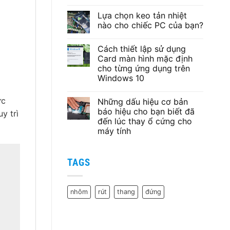
Không
có
Lựa chọn keo tản nhiệt
bình
luận
nào cho chiếc PC của bạn?
ở
Bộ
Không
Phát
có
Cách thiết lập sử dụng
Wifi
bình
Chuẩn
luận
Card màn hình mặc định
AC1200
ở
cho từng ứng dụng trên
Tenda
Lựa
AC5
chọn
Windows 10
keo
tản
Không
nhiệt
có
ức
Những dấu hiệu cơ bản
nào
bình
cho
luận
báo hiệu cho bạn biết đã
y trì
ở
chiếc
đến lúc thay ổ cứng cho
Cách
PC
thiết
của
máy tính
lập
bạn?
sử
Không
dụng
có
Card
bình
TAGS
màn
luận
ở
hình
Những
mặc
dấu
định
hiệu
cho
nhôm
rút
thang
đứng
cơ
từng
bản
ứng
báo
dụng
hiệu
trên
cho
Windows
bạn
10