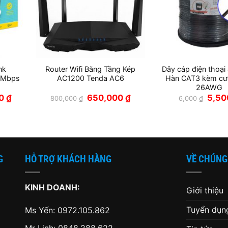
nk
Router Wifi Băng Tầng Kép
Dây cáp điện thoại 4
0Mbps
AC1200 Tenda AC6
Hàn CAT3 kèm cư
26AWG
Giá
Giá
Giá
Giá
00
₫
650,000
₫
5,5
800,000
₫
6,000
₫
hiện
gốc
hiện
gốc
tại
là:
tại
là:
₫.
là:
800,000 ₫.
là:
6,000
390,000 ₫.
650,000 ₫.
G
HỖ TRỢ KHÁCH HÀNG
VỀ CHÚNG
KINH DOANH:
Giới thiệu
Tuyển dụn
Ms Yến:
0972.105.862