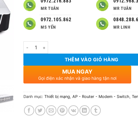
0972.216.883
0912.968.
MR TUÂN
MR TUÂN
0972.105.862
0848.288.
MS YẾN
MR LINH
Số lượng
THÊM VÀO GIỎ HÀNG
MUA NGAY
Gọi điện xác nhận và giao hàng tận nơi
Danh mục:
Thiết bị mạng
,
AP - Router - Modem - Switch
,
Te