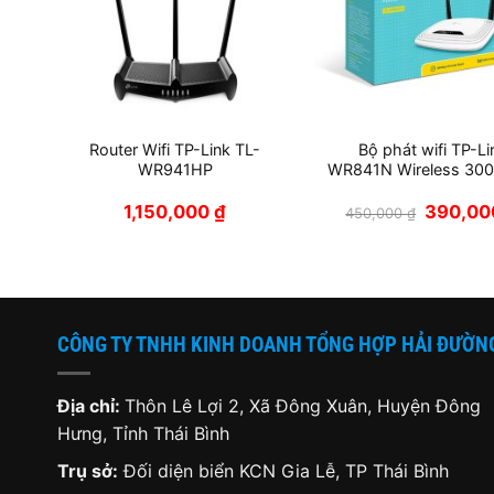
ực
Router Wifi TP-Link TL-
Bộ phát wifi TP-Li
WR941HP
WR841N Wireless 30
Giá
Giá
0
₫
1,150,000
₫
390,0
450,000
₫
hiện
gốc
tại
là:
.
là:
450,000 
1,950,000 ₫.
CÔNG TY TNHH KINH DOANH TỔNG HỢP HẢI ĐƯỜN
Địa chỉ:
Thôn Lê Lợi 2, Xã Đông Xuân, Huyện Đông
Hưng, Tỉnh Thái Bình
Trụ sở:
Đối diện biển KCN Gia Lễ, TP Thái Bình