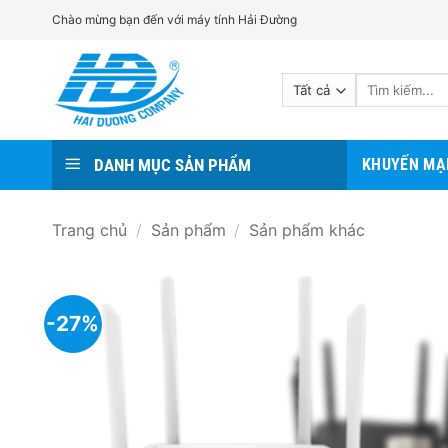
Bỏ
Chào mừng bạn đến với máy tính Hải Đường
qua
nội
Tìm
dung
kiếm:
DANH MỤC SẢN PHẨM
KHUYẾN MẠ
Trang chủ
/
Sản phẩm
/
Sản phẩm khác
-27%