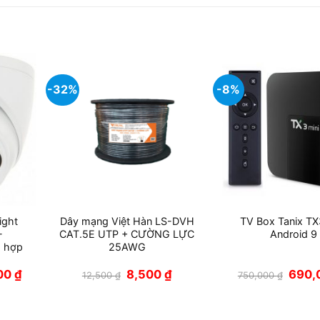
-32%
-8%
ight
Dây mạng Việt Hàn LS-DVH
TV Box Tanix TX
-
CAT.5E UTP + CƯỜNG LỰC
Android 9
 hợp
25AWG
Giá
Giá
Giá
Giá
000
₫
8,500
₫
690,
12,500
₫
750,000
₫
hiện
gốc
hiện
gốc
tại
là:
tại
là:
 ₫.
là:
12,500 ₫.
là:
750,00
1,100,000 ₫.
8,500 ₫.