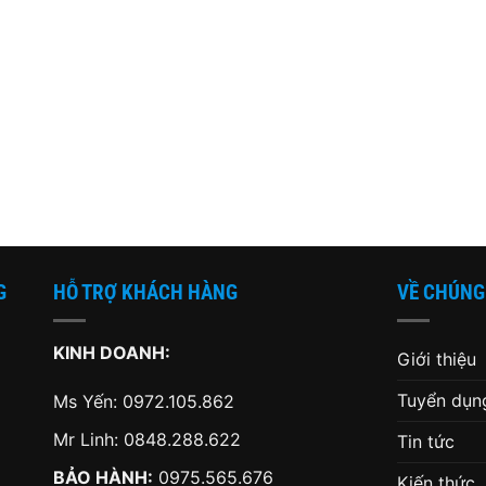
G
HỖ TRỢ KHÁCH HÀNG
VỀ CHÚNG
KINH DOANH:
Giới thiệu
Tuyển dụn
Ms Yến:
0972.105.862
Mr Linh:
0848.288.622
Tin tức
BẢO HÀNH:
0975.565.676
Kiến thức