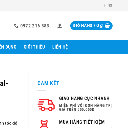
0972 216 883
0
₫
GIỎ HÀNG /
ỂN DỤNG
GIỚI THIỆU
LIÊN HỆ
al-
CAM KẾT
GIAO HÀNG CỰC NHANH
MIỄN PHÍ VỚI ĐƠN HÀNG TRỊ
GIÁ TRÊN 500.000Đ
MUA HÀNG TIẾT KIỆM
nh tốc độ