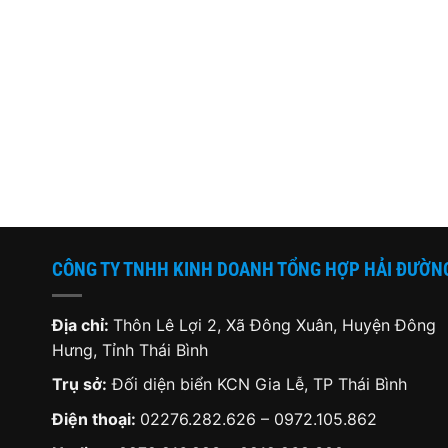
CÔNG TY TNHH KINH DOANH TỔNG HỢP HẢI ĐƯỜN
Địa chỉ:
Thôn Lê Lợi 2, Xã Đông Xuân, Huyện Đông
Hưng, Tỉnh Thái Bình
Trụ sở:
Đối diện biển KCN Gia Lễ, TP Thái Bình
Điện thoại:
02276.282.626
–
0972.105.862