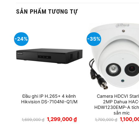
SẢN PHẨM TƯƠNG TỰ
-24%
-35%
ênh
Đầu ghi IP H.265+ 4 kênh
Camera HDCVI Starl
2
Hikvision DS-7104NI-Q1/M
2MP Dahua HAC
HDW1230EMP-A tích
sẵn mic
Giá
Giá
Giá
Giá
0
₫
1,299,000
₫
1,100,
1,699,000
₫
1,700,000
₫
hiện
gốc
hiện
gốc
tại
là:
tại
là:
.
là:
1,699,000 ₫.
là:
1,700,000
7,200,000 ₫.
1,299,000 ₫.