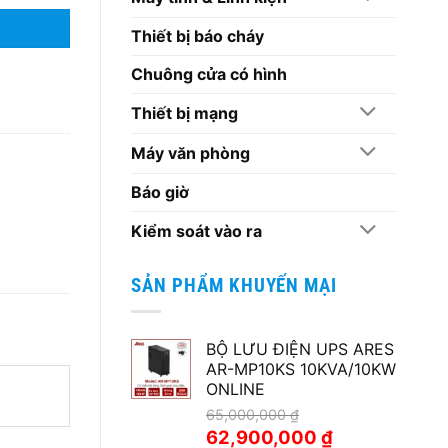
Thiết bị báo cháy
Chuông cửa có hình
Thiết bị mạng
Máy văn phòng
Báo giờ
Kiểm soát vào ra
SẢN PHẨM KHUYẾN MẠI
BỘ LƯU ĐIỆN UPS ARES
AR-MP10KS 10KVA/10KW
ONLINE
65,000,000
₫
Giá
Giá
62,900,000
₫