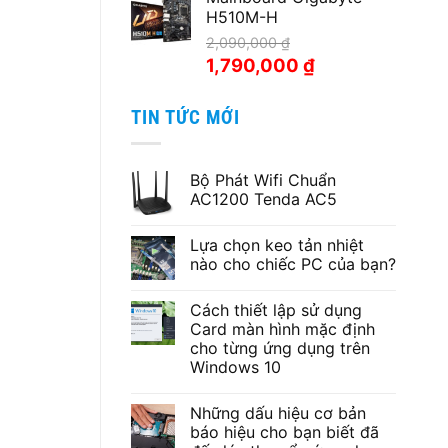
H510M-H
2,190,000 ₫.
là:
1,990,000 ₫.
2,090,000
₫
Giá
Giá
1,790,000
₫
gốc
hiện
là:
tại
TIN TỨC MỚI
2,090,000 ₫.
là:
1,790,000 ₫.
Bộ Phát Wifi Chuẩn
AC1200 Tenda AC5
Không
có
Lựa chọn keo tản nhiệt
bình
luận
nào cho chiếc PC của bạn?
ở
Bộ
Không
Phát
có
Cách thiết lập sử dụng
Wifi
bình
Chuẩn
luận
Card màn hình mặc định
AC1200
ở
cho từng ứng dụng trên
Tenda
Lựa
AC5
chọn
Windows 10
keo
tản
Không
nhiệt
có
Những dấu hiệu cơ bản
nào
bình
cho
luận
báo hiệu cho bạn biết đã
ở
chiếc