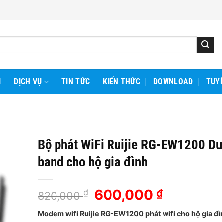
I
DỊCH VỤ
TIN TỨC
KIẾN THỨC
DOWNLOAD
TUY
Bộ phát WiFi Ruijie RG-EW1200 Du
band cho hộ gia đình
Giá
600,000
Giá
₫
₫
820,000
gốc
hiện
Modem wifi Ruijie RG-EW1200 phát wifi cho hộ gia đì
là:
tại