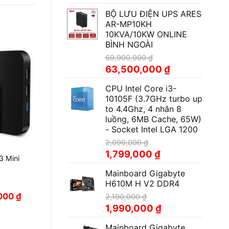
gốc
hiện
BỘ LƯU ĐIỆN UPS ARES
là:
tại
AR-MP10KH
65,000,000 ₫.
là:
10KVA/10KW ONLINE
62,900,000 ₫.
BÌNH NGOÀI
69,900,000
₫
Giá
Giá
63,500,000
₫
gốc
hiện
CPU Intel Core i3-
là:
tại
10105F (3.7GHz turbo up
69,900,000 ₫.
là:
to 4.4Ghz, 4 nhân 8
63,500,000 ₫.
luồng, 6MB Cache, 65W)
- Socket Intel LGA 1200
2,090,000
₫
Giá
Giá
1,799,000
₫
3 Mini
gốc
hiện
Mainboard Gigabyte
là:
tại
H610M H V2 DDR4
2,090,000 ₫.
là:
1,799,000 ₫.
Giá
000
₫
2,190,000
₫
hiện
Giá
Giá
1,990,000
₫
tại
gốc
hiện
0 ₫.
là:
690,000 ₫.
Mainboard Gigabyte
là:
tại