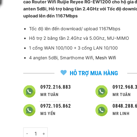
cao Router Wifi Ruijie Reyee RG-EW1200 cho hộ gia đ
820,000 ₫.
là:
anten 5dBi, Hỗ trợ băng tần 2.4GHz với Tốc độ downl
600,000 
upload lên đến 1167Mbps
Tốc độ lên đến download/ upload 1167Mbps
Hỗ trợ 2 bằng tần 2.4Ghz và 5.0Ghz, MU-MIMO
1 cổng WAN 100/100 + 3 cổng LAN 10/100
4 angten 5dBi, Smarthome Wifi,
Mesh Wifi
HỖ TRỢ MUA HÀNG
0972.216.883
0912.968.
MR TUÂN
MR TUÂN
0972.105.862
0848.288.
MS YẾN
MR LINH
Số lượng