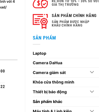
RẺ HƠN TỪ 10% – 30% SO VỚI
ình với 4
GIÁ THỊ TRƯỜNG
oad/
₫.
SẢN PHẨM CHÍNH HÃNG
SẢN PHẨM ĐƯỢC NHẬP
KHẨU CHÍNH HÃNG
SẢN PHẨM
Laptop
Camera DaHua
300
Camera giám sát
Khóa cửa thông minh
622
Thiết bị báo động
Sản phẩm khác
Máy tính & Linh kiện