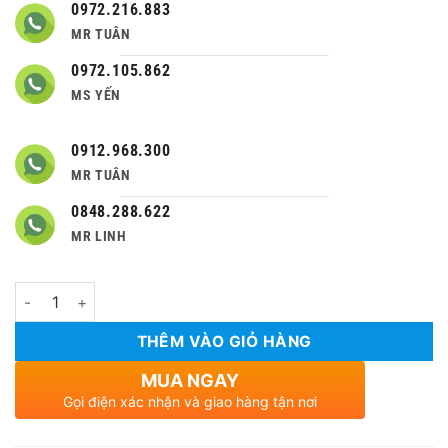
0972.216.883
MR TUÂN
0972.105.862
MS YẾN
0912.968.300
MR TUÂN
0848.288.622
MR LINH
Số lượng
THÊM VÀO GIỎ HÀNG
MUA NGAY
Gọi điện xác nhận và giao hàng tận nơi