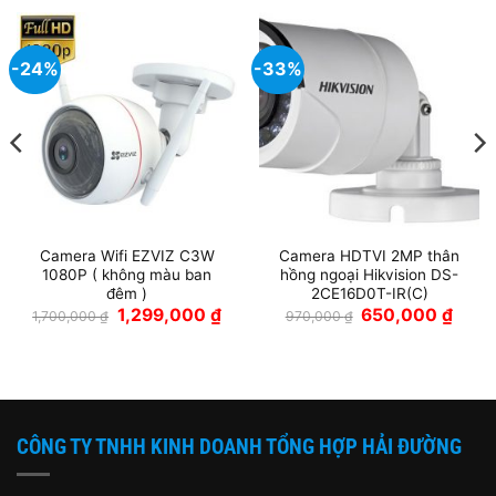
-24%
-33%
Camera Wifi EZVIZ C3W
Camera HDTVI 2MP thân
1080P ( không màu ban
hồng ngoại Hikvision DS-
đêm )
2CE16D0T-IR(C)
Giá
Giá
Giá
Giá
1,299,000
₫
650,000
₫
1,700,000
₫
970,000
₫
n
gốc
hiện
gốc
hiện
là:
tại
là:
tại
1,700,000 ₫.
là:
970,000 ₫.
là:
,000 ₫.
1,299,000 ₫.
650,0
CÔNG TY TNHH KINH DOANH TỔNG HỢP HẢI ĐƯỜNG