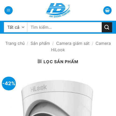
Bỏ
qua
nội
dung
Tìm
kiếm:
Trang chủ
/
Sản phẩm
/
Camera giám sát
/
Camera
HiLook
LỌC SẢN PHẨM
-42%