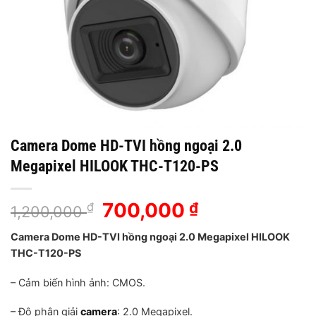
Camera Dome HD-TVI hồng ngoại 2.0
Megapixel HILOOK THC-T120-PS
Giá
700,000
Giá
₫
₫
1,200,000
gốc
hiện
Camera Dome HD-TVI hồng ngoại 2.0 Megapixel HILOOK
là:
tại
THC-T120-PS
1,200,000 ₫.
là:
700,000 ₫.
– Cảm biến hình ảnh: CMOS.
– Độ phân giải
camera
: 2.0 Megapixel.