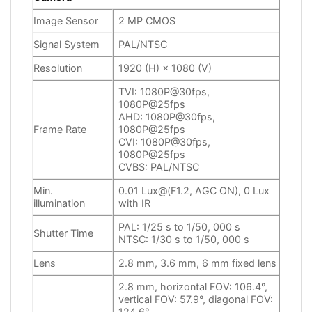
Image Sensor
2 MP CMOS
Signal System
PAL/NTSC
Resolution
1920 (H) × 1080 (V)
TVI: 1080P@30fps,
1080P@25fps
AHD: 1080P@30fps,
Frame Rate
1080P@25fps
CVI: 1080P@30fps,
1080P@25fps
CVBS: PAL/NTSC
Min.
0.01 Lux@(F1.2, AGC ON), 0 Lux
illumination
with IR
PAL: 1/25 s to 1/50, 000 s
Shutter Time
NTSC: 1/30 s to 1/50, 000 s
Lens
2.8 mm, 3.6 mm, 6 mm fixed lens
2.8 mm, horizontal FOV: 106.4°,
vertical FOV: 57.9°, diagonal FOV:
124.6°