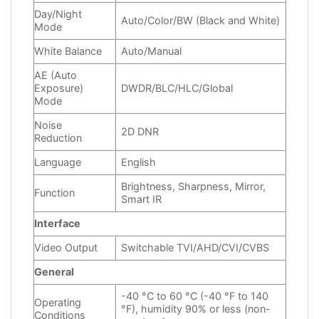
Day/Night
Auto/Color/BW (Black and White)
Mode
White Balance
Auto/Manual
AE (Auto
Exposure)
DWDR/BLC/HLC/Global
Mode
Noise
2D DNR
Reduction
Language
English
Brightness, Sharpness, Mirror,
Function
Smart IR
Interface
Video Output
Switchable TVI/AHD/CVI/CVBS
General
-40 °C to 60 °C (-40 °F to 140
Operating
°F), humidity 90% or less (non-
Conditions