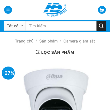
Bỏ
qua
nội
dung
Tìm
kiếm:
Trang chủ
/
Sản phẩm
/
Camera giám sát
LỌC SẢN PHẨM
-27%