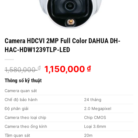
Camera HDCVI 2MP Full Color DAHUA DH-
HAC-HDW1239TLP-LED
Giá
1,150,000
Giá
₫
₫
1,580,000
gốc
hiện
Thông số kỹ thuật
là:
tại
1,580,000 ₫.
là:
Camera quan sát
1,150,000 ₫.
Chế độ bảo hành
24 tháng
Độ phân giải
2.0 Megapixel
Camera theo loại chip
Chip CMOS
Camera theo ống kính
Loại 3.6mm
Tầm quan sát
20m