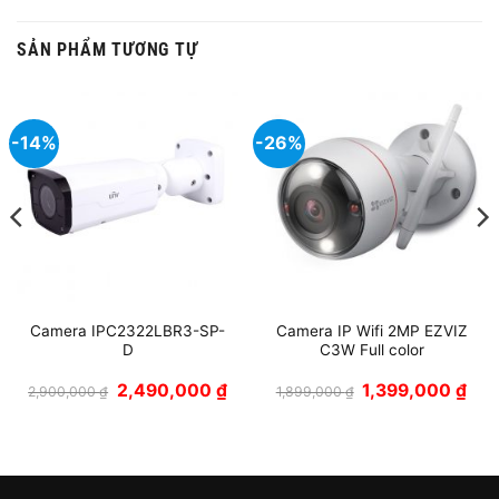
SẢN PHẨM TƯƠNG TỰ
-14%
-26%
Camera IPC2322LBR3-SP-
Camera IP Wifi 2MP EZVIZ
D
C3W Full color
Giá
Giá
Giá
Giá
2,490,000
₫
1,399,000
₫
2,900,000
₫
1,899,000
₫
gốc
hiện
gốc
hiện
là:
tại
là:
tại
2,900,000 ₫.
là:
1,899,000 ₫.
là:
000 ₫.
2,490,000 ₫.
1,39