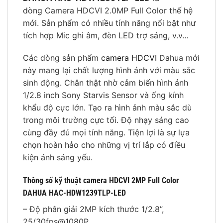
dòng Camera HDCVI 2.0MP Full Color thế hệ
mới. Sản phẩm có nhiều tính năng nổi bật như
tích hợp Mic ghi âm, đèn LED trợ sáng, v.v…
Các dòng sản phẩm
camera HDCVI
Dahua mới
này mang lại chất lượng hình ảnh với màu sắc
sinh động. Chân thật nhờ cảm biến hình ảnh
1/2.8 inch Sony Starvis Sensor và ống kính
khẩu độ cực lớn. Tạo ra hình ảnh màu sắc dù
trong môi trường cực tối. Độ nhạy sáng cao
cùng đầy đủ mọi tính năng. Tiện lợi là sự lựa
chọn hoàn hảo cho những vị trí lắp có điều
kiện ánh sáng yếu.
Thông số kỹ thuật camera HDCVI 2MP Full Color
DAHUA HAC-HDW1239TLP-LED
– Độ phân giải 2MP kích thước 1/2.8”,
25/30fps@1080P.