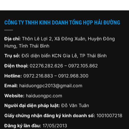
99,000 ₫.
1,550,000 ₫.
720,0
CÔNG TY TNHH KINH DOANH TỔNG HỢP HẢI ĐƯỜNG
Địa chỉ:
Thôn Lê Lợi 2, Xã Đông Xuân, Huyện Đông
Hưng, Tỉnh Thái Bình
Trụ sở:
Đối diện biển KCN Gia Lễ, TP Thái Bình
Điện thoại:
02276.282.626
–
0972.105.862
Hotline:
0972.216.883
–
0912.968.300
Email:
haiduongpc2013@gmail.com
Website:
haiduongpc.com
Người đại diện pháp luật:
Đỗ Văn Tuân
Giấy chứng nhận đăng ký kinh doanh số:
1001007218
Đăng ký lần đầu:
17/05/2013