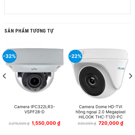
SẢN PHẨM TƯƠNG TỰ
-32%
-22%
Camera IPC322LR3-
Camera Dome HD-TVI
VSPF28-D
hồng ngoại 2.0 Megapixel
HILOOK THC-T120-PC
Giá
Giá
Giá
Giá
1,550,000
₫
720,000
₫
2,275,000
₫
920,000
₫
n
gốc
hiện
gốc
hiện
là:
tại
là:
tại
2,275,000 ₫.
là:
920,000 ₫.
là: