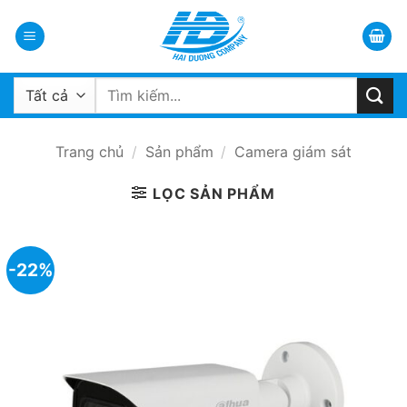
Bỏ
qua
nội
dung
Tìm
kiếm:
Trang chủ
/
Sản phẩm
/
Camera giám sát
LỌC SẢN PHẨM
-22%