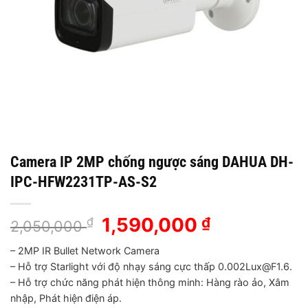
Camera IP 2MP chống ngược sáng DAHUA DH-
IPC-HFW2231TP-AS-S2
Giá
1,590,000
Giá
₫
₫
2,050,000
gốc
hiện
– 2MP IR Bullet Network Camera
là:
tại
– Hỗ trợ Starlight với độ nhạy sáng cực thấp 0.002Lux@F1.6.
2,050,000 ₫.
là:
– Hỗ trợ chức năng phát hiện thông minh: Hàng rào ảo, Xâm
1,590,000 ₫
nhập, Phát hiện điện áp.