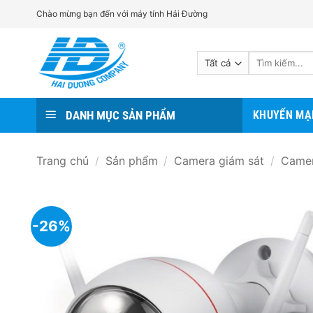
Bỏ
Chào mừng bạn đến với máy tính Hải Đường
qua
nội
Tìm
dung
kiếm:
DANH MỤC SẢN PHẨM
KHUYẾN MẠ
Trang chủ
/
Sản phẩm
/
Camera giám sát
/
Camer
-26%