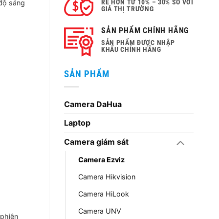
RẺ HƠN TỪ 10% – 30% SO VỚI
 độ sáng
GIÁ THỊ TRƯỜNG
00 ₫.
SẢN PHẨM CHÍNH HÃNG
SẢN PHẨM ĐƯỢC NHẬP
KHẨU CHÍNH HÃNG
SẢN PHẨM
Camera DaHua
Laptop
Camera giám sát
Camera Ezviz
Camera Hikvision
Camera HiLook
Camera UNV
phiên