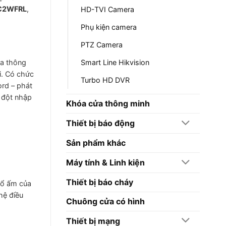
C2WFRL
,
HD-TVI Camera
Phụ kiện camera
PTZ Camera
ra thông
Smart Line Hikvision
i. Có chức
Turbo HD DVR
ord – phát
 đột nhập
Khóa cửa thông minh
Thiết bị báo động
Sản phẩm khác
Máy tính & Linh kiện
Thiết bị báo cháy
tổ ấm của
 hệ điều
Chuông cửa có hình
Thiết bị mạng