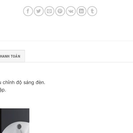
THANH TOÁN
u chỉnh độ sáng đèn.
ập.