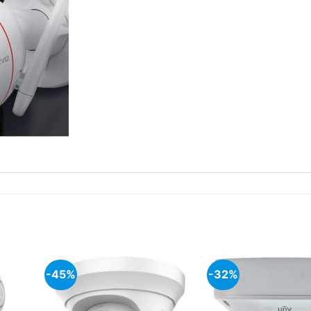
-45%
-32%