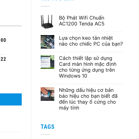
2,090,000 ₫.
là:
1,790,000 ₫.
Bộ Phát Wifi Chuẩn
AC1200 Tenda AC5
Không
có
Lựa chọn keo tản nhiệt
bình
300
luận
nào cho chiếc PC của bạn?
ở
Bộ
Không
Phát
có
Cách thiết lập sử dụng
Wifi
bình
622
Chuẩn
luận
Card màn hình mặc định
AC1200
ở
cho từng ứng dụng trên
Tenda
Lựa
AC5
chọn
Windows 10
keo
tản
Không
nhiệt
có
Những dấu hiệu cơ bản
nào
bình
cho
luận
báo hiệu cho bạn biết đã
ở
chiếc
đến lúc thay ổ cứng cho
Cách
PC
thiết
của
máy tính
lập
bạn?
sử
Không
dụng
có
Card
bình
TAGS
màn
luận
ở
hình
Những
mặc
dấu
định