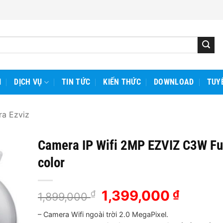
I
DỊCH VỤ
TIN TỨC
KIẾN THỨC
DOWNLOAD
TUY
a Ezviz
Camera IP Wifi 2MP EZVIZ C3W Fu
color
Giá
1,399,000
Giá
₫
₫
1,899,000
gốc
hiện
– Camera Wifi ngoài trời 2.0 MegaPixel.
là:
tại