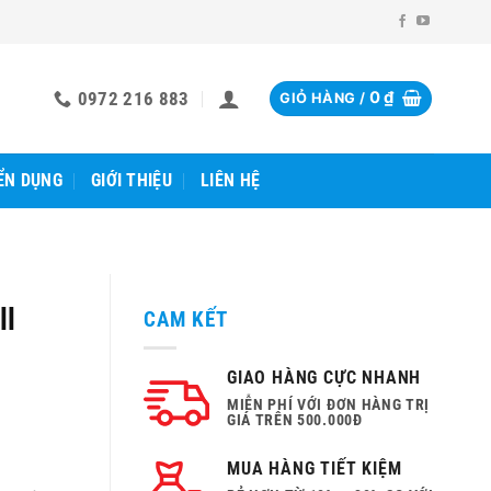
0972 216 883
0
₫
GIỎ HÀNG /
ỂN DỤNG
GIỚI THIỆU
LIÊN HỆ
ll
CAM KẾT
GIAO HÀNG CỰC NHANH
MIỄN PHÍ VỚI ĐƠN HÀNG TRỊ
GIÁ TRÊN 500.000Đ
MUA HÀNG TIẾT KIỆM