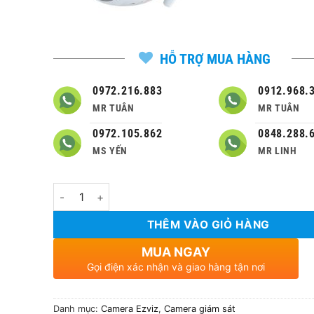
HỖ TRỢ MUA HÀNG
0972.216.883
0912.968.
MR TUÂN
MR TUÂN
0972.105.862
0848.288.
MS YẾN
MR LINH
Số lượng
THÊM VÀO GIỎ HÀNG
MUA NGAY
Gọi điện xác nhận và giao hàng tận nơi
Danh mục:
Camera Ezviz
,
Camera giám sát