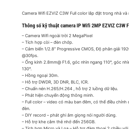
Camera Wifi EZVIZ C3W Full color lắp đặt trong nhà và 
Thông số kỹ thuật camera IP Wifi 2MP EZVIZ C3W Fu
– Camera Wifi ngoài trời 2 MegaPixel
– Tích hợp còi – đèn chớp.
– Cảm biến 1/2.8″ Progressive CMOS, Độ phân giải 1
@30fps.
– Ống kính 2.8mm@ F1.6, góc nhìn ngang 110°, góc nhì
130°.
– Hồng ngoại 30m.
– Hỗ trợ DWDR, 3D DNR, BLC, ICR.
– Chuấn nén H.265/H.264 , hỗ trợ 2 luồng dữ liệu.
– Phát hiện chuyển động thông minh.
– Full color – video có màu ban đêm, có thể điều chỉnh
đèn.
– DIY record – phát ghi âm giọng nói người dùng.
– Hỗ trợ khe cắm thẻ nhớ đến 256GB.
– Tích hợp Micro và Loa – Hỗ trợ đàm thoại 2 chiều với