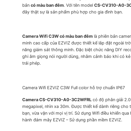
bản
có màu ban đêm
. Với tên model
CS-CV310-A0-3
đây thật sự là sản phẩm phù hợp cho gia đình bạn.
Camera Wifi C3W có màu ban đêm
là phiên bản came
minh cao cấp của EZVIZ được thiết kế lắp đặt ngoài trờ
năng giám sát thông minh. Đặc biệt chức năng DIY rec
ghi âm giọng nói người dùng, nhằm cảnh báo khi có kẻ
trái phép.
Camera Wifi EZVIZ C3W Full color hỗ trợ chuẩn IP67
Camera CS-CV310-A0-3C2WFRL
có độ phân giải 2.0
megapixel, nhìn xa 30m. Được thiết kế dành riêng cho 
bạn, vừa vặn với mọi vị trí. Sử dụng Wifi điều khiển qua
hành đám mây EZVIZ – Sử dụng phần mềm EZVIZ.