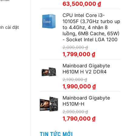
Giá
Giá
63,500,000
₫
gốc
hiện
CPU Intel Core i3-
là:
tại
10105F (3.7GHz turbo up
69,900,000 ₫.
là:
to 4.4Ghz, 4 nhân 8
h cài đặt
63,500,000 ₫.
luồng, 6MB Cache, 65W)
- Socket Intel LGA 1200
2,090,000
₫
Giá
Giá
1,799,000
₫
gốc
hiện
Mainboard Gigabyte
là:
tại
H610M H V2 DDR4
2,090,000 ₫.
là:
1,799,000 ₫.
2,190,000
₫
Giá
Giá
1,990,000
₫
gốc
hiện
Mainboard Gigabyte
là:
tại
H510M-H
2,190,000 ₫.
là:
1,990,000 ₫.
2,090,000
₫
Giá
Giá
1,790,000
₫
gốc
hiện
là:
tại
TIN TỨC MỚI