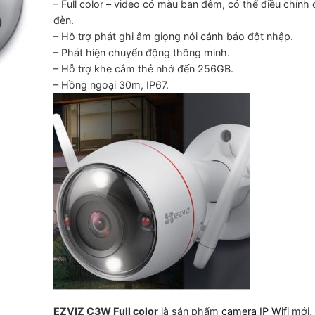
– Full color – video có màu ban đêm, có thể điều chỉnh
1,899,000 ₫.
là:
đèn.
1,399,0
– Hỗ trợ phát ghi âm giọng nói cảnh báo đột nhập.
– Phát hiện chuyển động thông minh.
– Hỗ trợ khe cắm thẻ nhớ đến 256GB.
– Hồng ngoại 30m, IP67.
EZVIZ C3W Full color
là sản phẩm
camera IP Wifi
mới, 