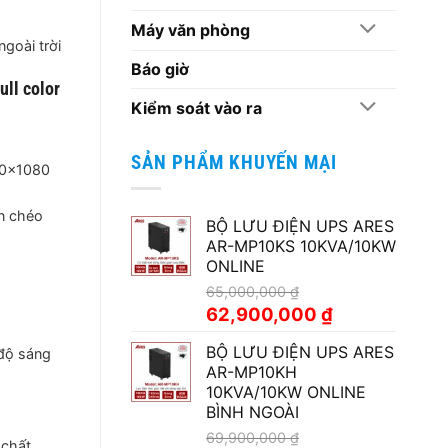
Máy văn phòng
ngoài trời
Báo giờ
ll color
Kiểm soát vào ra
SẢN PHẨM KHUYẾN MẠI
920×1080
n chéo
BỘ LƯU ĐIỆN UPS ARES
AR-MP10KS 10KVA/10KW
ONLINE
65,000,000
₫
Giá
Giá
62,900,000
₫
gốc
hiện
BỘ LƯU ĐIỆN UPS ARES
là:
tại
 độ sáng
AR-MP10KH
65,000,000 ₫.
là:
10KVA/10KW ONLINE
62,900,000 ₫.
BÌNH NGOÀI
69,900,000
₫
 chất