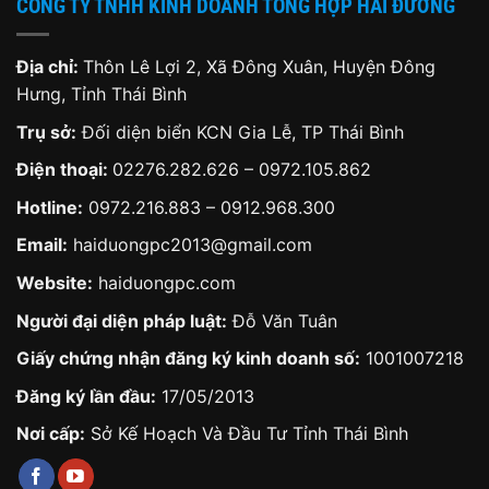
CÔNG TY TNHH KINH DOANH TỔNG HỢP HẢI ĐƯỜNG
Địa chỉ:
Thôn Lê Lợi 2, Xã Đông Xuân, Huyện Đông
Hưng, Tỉnh Thái Bình
Trụ sở:
Đối diện biển KCN Gia Lễ, TP Thái Bình
Điện thoại:
02276.282.626
–
0972.105.862
Hotline:
0972.216.883
–
0912.968.300
Email:
haiduongpc2013@gmail.com
Website:
haiduongpc.com
Người đại diện pháp luật:
Đỗ Văn Tuân
Giấy chứng nhận đăng ký kinh doanh số:
1001007218
Đăng ký lần đầu:
17/05/2013
Nơi cấp:
Sở Kế Hoạch Và Đầu Tư Tỉnh Thái Bình