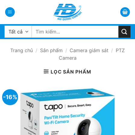
Bỏ
qua
nội
dung
Tìm
kiếm:
Trang chủ
/
Sản phẩm
/
Camera giám sát
/
PTZ
Camera
LỌC SẢN PHẨM
-16%