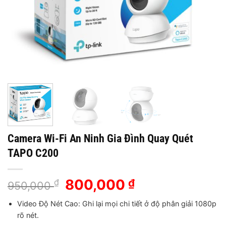
Camera Wi-Fi An Ninh Gia Đình Quay Quét
TAPO C200
Giá
800,000
Giá
₫
₫
950,000
gốc
hiện
Video Độ Nét Cao: Ghi lại mọi chi tiết ở độ phân giải 1080p
là:
tại
rõ nét.
950,000 ₫.
là: