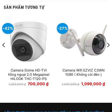
SẢN PHẨM TƯƠNG TỰ
-42%
-27%
Camera Dome HD-TVI
Camera Wifi EZVIZ C3WN
hồng ngoại 2.0 Megapixel
1080 ( Không còi đèn )
HILOOK THC-T120-PS
Giá
Giá
Giá
Giá
700,000
₫
1,099,000
₫
1,200,000
₫
1,499,000
₫
n
gốc
hiện
gốc
hiện
là:
tại
là:
tại
1,200,000 ₫.
là:
1,499,000 ₫.
là:
99,000 ₫.
700,000 ₫.
1,09