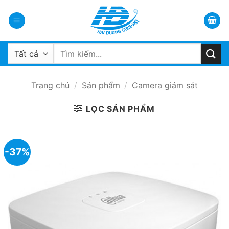
Bỏ
qua
nội
dung
Tìm
kiếm:
Trang chủ
/
Sản phẩm
/
Camera giám sát
LỌC SẢN PHẨM
-37%