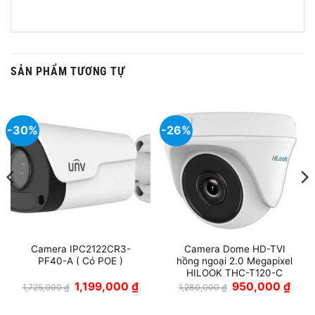
SẢN PHẨM TƯƠNG TỰ
-30%
-26%
Camera IPC2122CR3-
Camera Dome HD-TVI
PF40-A ( Có POE )
hồng ngoại 2.0 Megapixel
HILOOK THC-T120-C
Giá
Giá
Giá
Giá
1,199,000
₫
950,000
₫
1,725,000
₫
1,280,000
₫
gốc
hiện
gốc
hiện
là:
tại
là:
tại
1,725,000 ₫.
là:
1,280,000 ₫.
là: