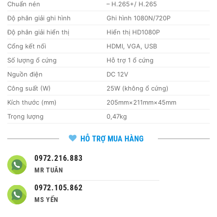
Chuẩn nén
– H.265+/ H.265
Độ phân giải ghi hình
Ghi hình 1080N/720P
Độ phân giải hiển thị
Hiển thị HD1080P
Cổng kết nối
HDMI, VGA, USB
Số lượng ổ cứng
Hỗ trợ 1 ổ cứng
Nguồn điện
DC 12V
Công suất (W)
25W (không ổ cứng)
Kích thước (mm)
205mm×211mm×45mm
Trọng lượng
0,47kg
HỖ TRỢ MUA HÀNG
0972.216.883
MR TUÂN
0972.105.862
MS YẾN