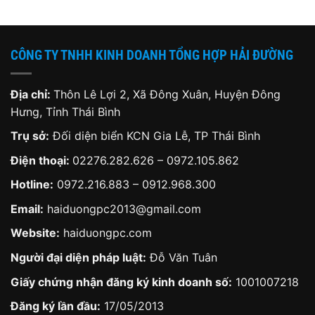
000 ₫.
1,199,000 ₫.
950,
CÔNG TY TNHH KINH DOANH TỔNG HỢP HẢI ĐƯỜNG
Địa chỉ:
Thôn Lê Lợi 2, Xã Đông Xuân, Huyện Đông
Hưng, Tỉnh Thái Bình
Trụ sở:
Đối diện biển KCN Gia Lễ, TP Thái Bình
Điện thoại:
02276.282.626
–
0972.105.862
Hotline:
0972.216.883
–
0912.968.300
Email:
haiduongpc2013@gmail.com
Website:
haiduongpc.com
Người đại diện pháp luật:
Đỗ Văn Tuân
Giấy chứng nhận đăng ký kinh doanh số:
1001007218
Đăng ký lần đầu:
17/05/2013