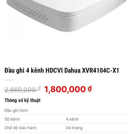
Đầu ghi 4 kênh HDCVI Dahua XVR4104C-X1
Giá
1,800,000
Giá
₫
₫
2,860,000
gốc
hiện
Thông số kỹ thuật
là:
tại
2,860,000 ₫.
là:
Đầu ghi hình
1,800,000 ₫
Số kênh
4 kênh
Chế độ bảo hành
24 tháng