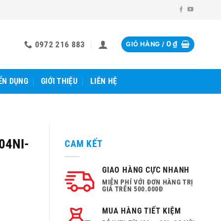
0972 216 883
0
₫
GIỎ HÀNG /
ỂN DỤNG
GIỚI THIỆU
LIÊN HỆ
604NI-
CAM KẾT
GIAO HÀNG CỰC NHANH
MIỄN PHÍ VỚI ĐƠN HÀNG TRỊ
GIÁ TRÊN 500.000Đ
MUA HÀNG TIẾT KIỆM