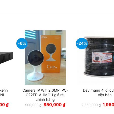
-6%
-24%
 kênh
Camera IP Wifi 2.0MP IPC-
Dây mạng 4 lõi cư
NI-
C22EP-A-IMOU giá rẻ,
việt hàn
chính hãng
Giá
Giá
Giá
Giá
000
₫
850,000
₫
1,95
900,000
₫
2,550,000
₫
hiện
gốc
hiện
gốc
tại
là:
tại
là: