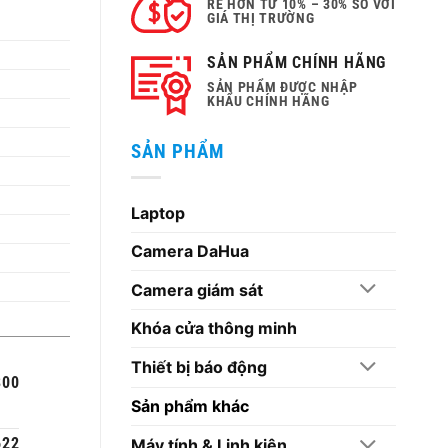
RẺ HƠN TỪ 10% – 30% SO VỚI
GIÁ THỊ TRƯỜNG
00 ₫.
SẢN PHẨM CHÍNH HÃNG
SẢN PHẨM ĐƯỢC NHẬP
KHẨU CHÍNH HÃNG
SẢN PHẨM
Laptop
Camera DaHua
Camera giám sát
Khóa cửa thông minh
Thiết bị báo động
300
Sản phẩm khác
622
Máy tính & Linh kiện