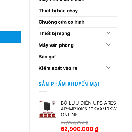
Thiết bị báo cháy
Chuông cửa có hình
Thiết bị mạng
Máy văn phòng
Báo giờ
Kiểm soát vào ra
SẢN PHẨM KHUYẾN MẠI
BỘ LƯU ĐIỆN UPS ARES
AR-MP10KS 10KVA/10KW
ONLINE
65,000,000
₫
Giá
Giá
62,900,000
₫