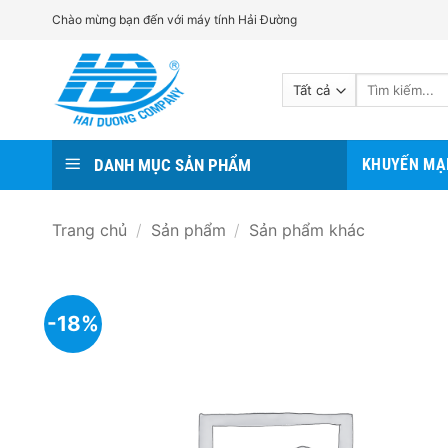
Bỏ
Chào mừng bạn đến với máy tính Hải Đường
qua
nội
Tìm
dung
kiếm:
DANH MỤC SẢN PHẨM
KHUYẾN MẠ
Trang chủ
/
Sản phẩm
/
Sản phẩm khác
-18%