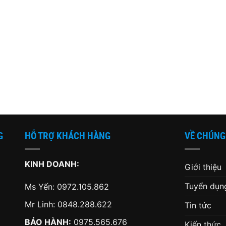
 ₫.
là:
900,000 ₫.
là:
2,550,
1,699,000 ₫.
850,000 ₫.
G
HỖ TRỢ KHÁCH HÀNG
VỀ CHÚNG
KINH DOANH:
Giới thiệu
Tuyển dụn
Ms Yến:
0972.105.862
Mr Linh:
0848.288.622
Tin tức
BẢO HÀNH:
0975.565.676
Kiến thức