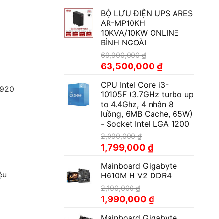
gốc
hiện
BỘ LƯU ĐIỆN UPS ARES
là:
tại
AR-MP10KH
65,000,000 ₫.
là:
10KVA/10KW ONLINE
62,900,000 ₫.
BÌNH NGOÀI
69,900,000
₫
Giá
Giá
63,500,000
₫
gốc
hiện
CPU Intel Core i3-
là:
tại
1920
10105F (3.7GHz turbo up
69,900,000 ₫.
là:
to 4.4Ghz, 4 nhân 8
63,500,000 ₫.
luồng, 6MB Cache, 65W)
- Socket Intel LGA 1200
2,090,000
₫
Giá
Giá
1,799,000
₫
gốc
hiện
Mainboard Gigabyte
là:
tại
ệu
H610M H V2 DDR4
2,090,000 ₫.
là:
1,799,000 ₫.
2,190,000
₫
Giá
Giá
1,990,000
₫
gốc
hiện
Mainboard Gigabyte
là:
tại