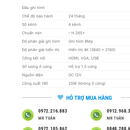
2,199,000 ₫.
là:
Đầu ghi hình
1,799,0
Chế độ bảo hành
24 tháng
Số kênh
4 kênh
Chuẩn nén
– H.265+
Độ phân giải ghi hình
Ghi hình 8Mp
Độ phân giải hiển thị
Hiển thị 4K (3840 × 2160)
Cổng kết nối
HDMI, VGA, USB
Số lượng ổ cứng
Hỗ trợ 1 ổ cứng
Nguồn điện
DC 12V
Công suất (W)
25W (không ổ cứng)
HỖ TRỢ MUA HÀNG
0972.216.883
0912.968.
MR TUÂN
MR TUÂN
0972.105.862
0848.288.