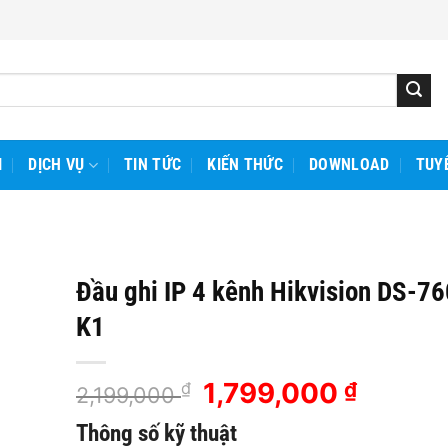
I
DỊCH VỤ
TIN TỨC
KIẾN THỨC
DOWNLOAD
TUY
Đầu ghi IP 4 kênh Hikvision DS-7
K1
Giá
1,799,000
Giá
₫
₫
2,199,000
gốc
hiện
Thông số kỹ thuật
là:
tại