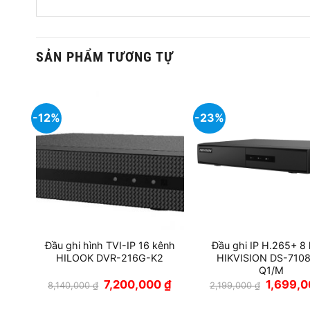
SẢN PHẨM TƯƠNG TỰ
-12%
-23%
E
Đầu ghi hình TVI-IP 16 kênh
Đầu ghi IP H.265+ 8
HILOOK DVR-216G-K2
HIKVISION DS-7108
Q1/M
Giá
Giá
Giá
Giá
0
₫
7,200,000
₫
1,699,
8,140,000
₫
2,199,000
₫
hiện
gốc
hiện
gốc
tại
là:
tại
là: