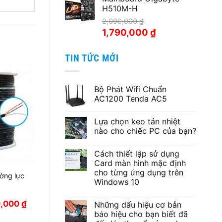
H510M-H
2,190,000 ₫.
là:
1,990,000 ₫.
2,090,000
₫
Giá
Giá
1,790,000
₫
gốc
hiện
là:
tại
TIN TỨC MỚI
2,090,000 ₫.
là:
1,790,000 ₫.
Bộ Phát Wifi Chuẩn
AC1200 Tenda AC5
Không
có
Lựa chọn keo tản nhiệt
bình
luận
nào cho chiếc PC của bạn?
ở
Bộ
Không
Phát
có
Cách thiết lập sử dụng
Wifi
bình
Chuẩn
luận
Card màn hình mặc định
AC1200
ở
cho từng ứng dụng trên
Tenda
Lựa
ờng lực
AC5
chọn
Windows 10
keo
tản
Không
nhiệt
có
Giá
0,000
₫
Những dấu hiệu cơ bản
nào
bình
hiện
cho
luận
báo hiệu cho bạn biết đã
tại
ở
chiếc