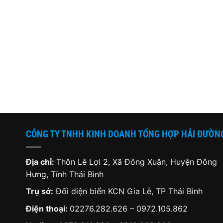
.
là:
8,140,000 ₫.
là:
2,199,000
1,950,000 ₫.
7,200,000 ₫.
CÔNG TY TNHH KINH DOANH TỔNG HỢP HẢI ĐƯỜN
Địa chỉ:
Thôn Lê Lợi 2, Xã Đông Xuân, Huyện Đông
Hưng, Tỉnh Thái Bình
Trụ sở:
Đối diện biển KCN Gia Lễ, TP Thái Bình
Điện thoại:
02276.282.626
–
0972.105.862