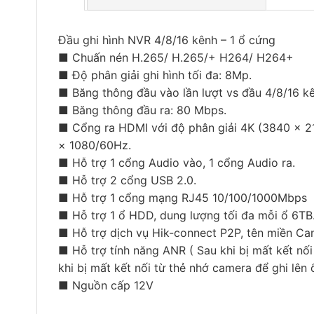
Đầu ghi hình NVR 4/8/16 kênh – 1 ổ cứng
■ Chuấn nén H.265/ H.265/+ H264/ H264+
■ Độ phân giải ghi hình tối đa: 8Mp.
■ Băng thông đầu vào lần lượt vs đầu 4/8/16 kê
■ Băng thông đầu ra: 80 Mbps.
■ Cổng ra HDMI với độ phân giải 4K (3840 × 
× 1080/60Hz.
■ Hỗ trợ 1 cổng Audio vào, 1 cổng Audio ra.
■ Hỗ trợ 2 cổng USB 2.0.
■ Hỗ trợ 1 cổng mạng RJ45 10/100/1000Mbps
■ Hỗ trợ 1 ổ HDD, dung lượng tối đa mỗi ổ 6TB
■ Hỗ trợ dịch vụ Hik-connect P2P, tên miền Ca
■ Hỗ trợ tính năng ANR ( Sau khi bị mất kết nối 
khi bị mất kết nối từ thẻ nhớ camera để ghi lên 
■ Nguồn cấp 12V