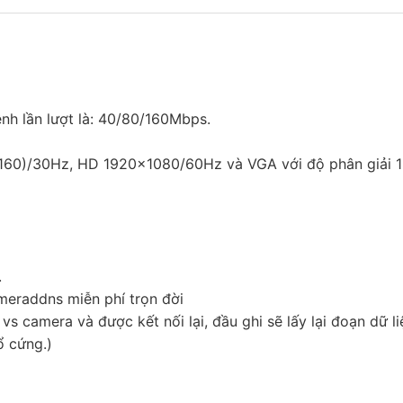
nh lần lượt là: 40/80/160Mbps.
2160)/30Hz, HD 1920×1080/60Hz và VGA với độ phân giải 
.
meraddns miễn phí trọn đời
vs camera và được kết nối lại, đầu ghi sẽ lấy lại đoạn dữ li
ổ cứng.)