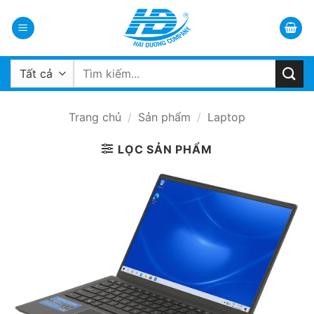
Bỏ
qua
nội
dung
Tìm
kiếm:
Trang chủ
/
Sản phẩm
/
Laptop
LỌC SẢN PHẨM