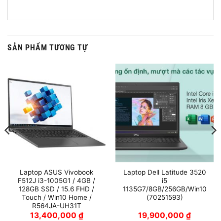
Laptop ASUS Vivobook
Laptop Dell Latitude 3520
F512J i3-1005G1 / 4GB /
i5
128GB SSD / 15.6 FHD /
1135G7/8GB/256GB/Win10
Touch / Win10 Home /
(70251593)
R564JA-UH31T
13,400,000
₫
19,900,000
₫
CÔNG TY TNHH KINH DOANH TỔNG HỢP HẢI ĐƯỜNG
Địa chỉ:
Thôn Lê Lợi 2, Xã Đông Xuân, Huyện Đông
Hưng, Tỉnh Thái Bình
Trụ sở:
Đối diện biển KCN Gia Lễ, TP Thái Bình
Điện thoại:
02276.282.626
–
0972.105.862
Hotline:
0972.216.883
–
0912.968.300