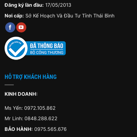
Ms Yến:
0972.105.862
Mr Linh:
0848.288.622
BẢO HÀNH:
0975.565.676
VỀ CHÚNG TÔI
Giới thiệu
Tuyển dụng
Tin tức
Kiến thức
Liên hệ
CHÍNH SÁCH KHÁCH HÀNG