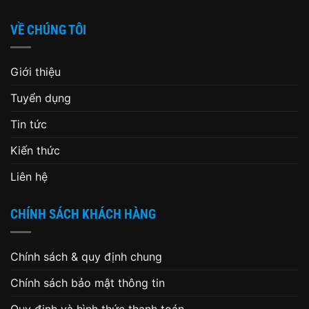
Chính sách & quy định chung
Chính sách bảo mật thông tin
Quy định và hình thức thanh toán
Chính sách bảo hành
Chính sách kiểm hàng, đổi trả hàng và hoàn tiền
Chính sách vận chuyển, giao nhận
Cơ chế tiếp nhận và giải quyết khiếu nại
Phân định trách nhiệm của thương nhân, tổ chức cung
ứng dịch vụ logistics về cung cấp chứng từ hàng hóa
trong quá trình giao nhận
Copyright 2026 ©
Hai Duong Company
. Developed by