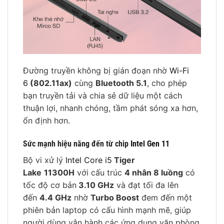
Đường truyền không bị gián đoạn nhờ
Wi-Fi
6
(802.11ax)
cùng
Bluetooth 5.1
, cho phép
bạn truyền tải và chia sẻ dữ liệu một cách
thuận lợi, nhanh chóng, tầm phát sóng xa hơn,
ổn định hơn.
Sức mạnh hiệu năng đến từ chip
Intel Gen 11
Bộ vi xử lý
Intel Core i5
Tiger
Lake
11300H
với cấu trúc
4 nhân 8 luồng
có
tốc độ cơ bản
3.10 GHz
và đạt tối đa lên
đến
4.4 GHz
nhờ
Turbo Boost
đem đến một
phiên bản laptop có cấu hình mạnh mẽ, giúp
người dùng vận hành các ứng dụng văn phòng