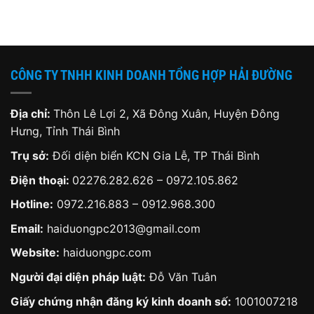
Email:
haiduongpc2013@gmail.com
Website:
haiduongpc.com
Người đại diện pháp luật:
Đỗ Văn Tuân
Giấy chứng nhận đăng ký kinh doanh số:
1001007218
Đăng ký lần đầu:
17/05/2013
Nơi cấp:
Sở Kế Hoạch Và Đầu Tư Tỉnh Thái Bình
HỖ TRỢ KHÁCH HÀNG
KINH DOANH: