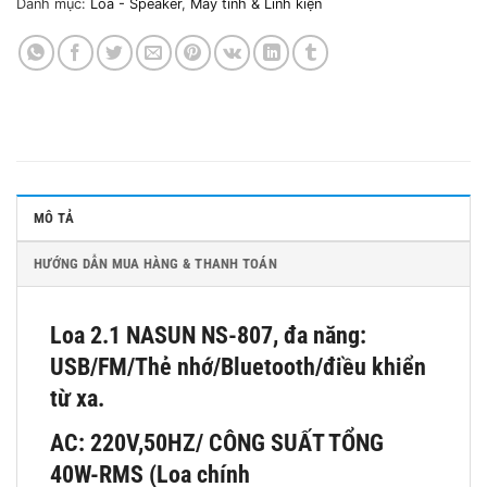
Danh mục:
Loa - Speaker
,
Máy tính & Linh kiện
MÔ TẢ
HƯỚNG DẪN MUA HÀNG & THANH TOÁN
Loa 2.1 NASUN NS-807, đa năng:
USB/FM/Thẻ nhớ/Bluetooth/điều khiển
từ xa.
AC: 220V,50HZ/ CÔNG SUẤT TỔNG
40W-RMS (Loa chính