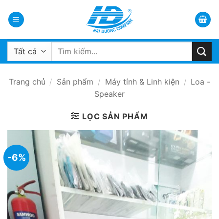
Bỏ
qua
nội
dung
Tìm
kiếm:
Trang chủ
/
Sản phẩm
/
Máy tính & Linh kiện
/
Loa -
Speaker
LỌC SẢN PHẨM
-6%