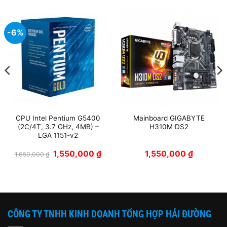
-6%
CPU Intel Pentium G5400
Mainboard GIGABYTE
(2C/4T, 3.7 GHz, 4MB) –
H310M DS2
LGA 1151-v2
á
Giá
Giá
1,550,000
₫
1,550,000
₫
1,650,000
₫
n
gốc
hiện
là:
tại
1,650,000 ₫.
là:
50,000 ₫.
1,550,000 ₫.
CÔNG TY TNHH KINH DOANH TỔNG HỢP HẢI ĐƯỜNG