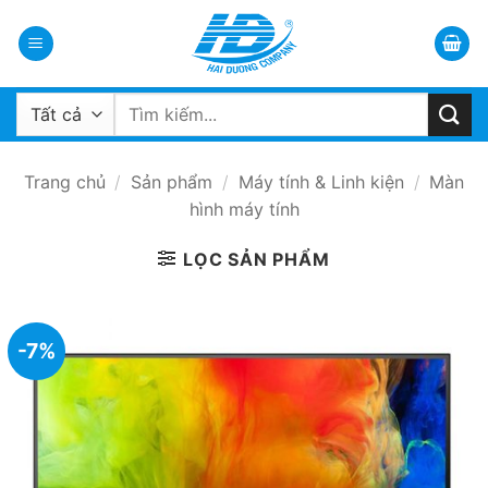
Bỏ
qua
nội
dung
Tìm
kiếm:
Trang chủ
/
Sản phẩm
/
Máy tính & Linh kiện
/
Màn
hình máy tính
LỌC SẢN PHẨM
-7%