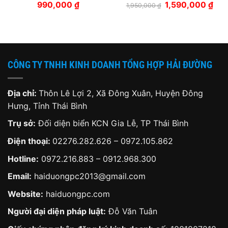
á
Giá
Giá
990,000
₫
1,590,000
₫
1,950,000
₫
ện
gốc
hiện
là:
tại
1,950,000 ₫.
là:
890,000 ₫.
1,59
CÔNG TY TNHH KINH DOANH TỔNG HỢP HẢI ĐƯỜNG
Địa chỉ:
Thôn Lê Lợi 2, Xã Đông Xuân, Huyện Đông
Hưng, Tỉnh Thái Bình
Trụ sở:
Đối diện biển KCN Gia Lễ, TP Thái Bình
Điện thoại:
02276.282.626
–
0972.105.862
Hotline:
0972.216.883
–
0912.968.300
Email:
haiduongpc2013@gmail.com
Website:
haiduongpc.com
Người đại diện pháp luật:
Đỗ Văn Tuân