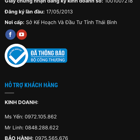
Giấy chứng nhận đăng ký kinh doanh số:
1001007218
Đăng ký lần đầu:
17/05/2013
Nơi cấp:
Sở Kế Hoạch Và Đầu Tư Tỉnh Thái Bình
HỖ TRỢ KHÁCH HÀNG
KINH DOANH:
Ms Yến:
0972.105.862
Mr Linh:
0848.288.622
BẢO HÀNH:
0975.565.676