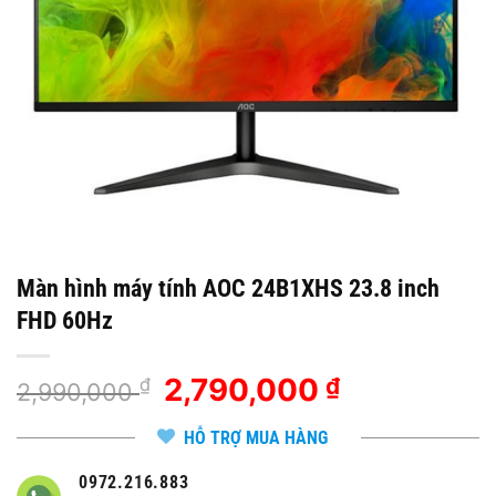
Màn hình máy tính AOC 24B1XHS 23.8 inch
FHD 60Hz
Giá
2,790,000
Giá
₫
₫
2,990,000
gốc
hiện
là:
tại
HỖ TRỢ MUA HÀNG
2,990,000 ₫.
là:
0972.216.883
2,790,000 ₫