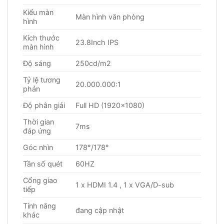
Kiểu màn
Màn hình văn phòng
hình
Kích thước
23.8Inch IPS
màn hình
Độ sáng
250cd/m2
Tỷ lệ tương
20.000.000:1
phản
Độ phân giải
Full HD (1920×1080)
Thời gian
7ms
đáp ứng
Góc nhìn
178°/178°
Tần số quét
60HZ
Cổng giao
1 x HDMI 1.4 , 1 x VGA/D-sub
tiếp
Tính năng
đang cập nhật
khác