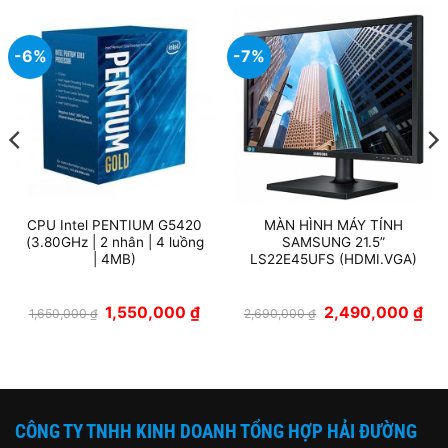
-6%
-7%
CPU Intel PENTIUM G5420
MÀN HÌNH MÁY TÍNH
(3.80GHz | 2 nhân | 4 luồng
SAMSUNG 21.5”
| 4MB)
LS22E45UFS (HDMI.VGA)
Giá
Giá
Giá
Giá
1,550,000
₫
2,490,000
₫
1,650,000
₫
2,690,000
₫
gốc
hiện
gốc
hiệ
là:
tại
là:
tại
1,650,000 ₫.
là:
2,690,000 ₫.
là:
1,550,000 ₫.
2,4
CÔNG TY TNHH KINH DOANH TỔNG HỢP HẢI ĐƯỜNG