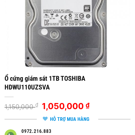
Ổ cứng giám sát 1TB TOSHIBA
HDWU110UZSVA
Giá
1,050,000
Giá
₫
₫
1,150,000
gốc
hiện
là:
tại
HỖ TRỢ MUA HÀNG
1,150,000 ₫.
là:
0972.216.883
1,050,000 ₫.