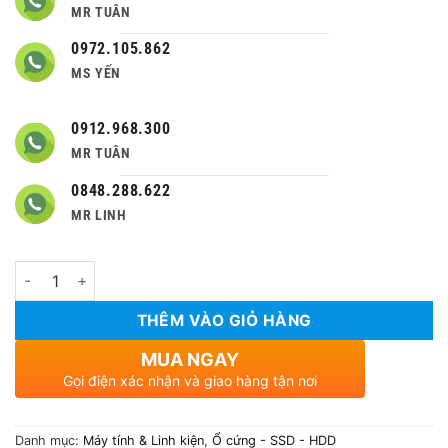
MR TUÂN
0972.105.862
MS YẾN
0912.968.300
MR TUÂN
0848.288.622
MR LINH
Số lượng
THÊM VÀO GIỎ HÀNG
MUA NGAY
Gọi điện xác nhận và giao hàng tận nơi
Danh mục:
Máy tính & Linh kiện
,
Ổ cứng - SSD - HDD