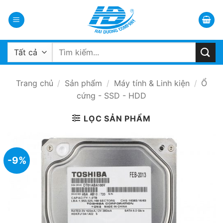
Bỏ
qua
nội
dung
Tìm
kiếm:
Trang chủ
/
Sản phẩm
/
Máy tính & Linh kiện
/
Ổ
cứng - SSD - HDD
LỌC SẢN PHẨM
-9%