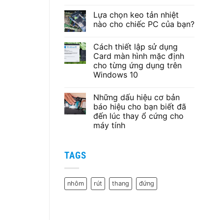
Không
có
Lựa chọn keo tản nhiệt
bình
luận
nào cho chiếc PC của bạn?
ở
Bộ
Không
Phát
có
Cách thiết lập sử dụng
Wifi
bình
Chuẩn
luận
Card màn hình mặc định
AC1200
ở
cho từng ứng dụng trên
Tenda
Lựa
AC5
chọn
Windows 10
keo
tản
Không
nhiệt
có
Những dấu hiệu cơ bản
nào
bình
cho
luận
báo hiệu cho bạn biết đã
ở
chiếc
đến lúc thay ổ cứng cho
Cách
PC
thiết
của
máy tính
lập
bạn?
sử
Không
dụng
có
Card
bình
TAGS
màn
luận
ở
hình
Những
mặc
dấu
định
hiệu
cho
nhôm
rút
thang
đứng
cơ
từng
bản
ứng
báo
dụng
hiệu
trên
cho
Windows
bạn
10