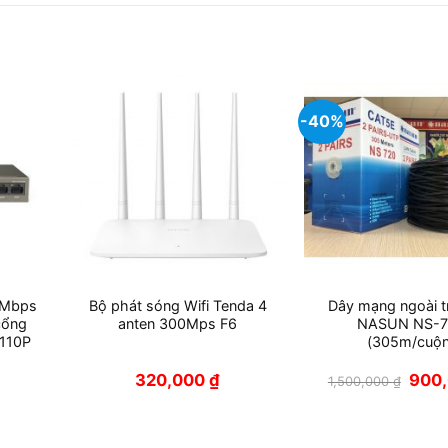
-40%
0Mbps
Bộ phát sóng Wifi Tenda 4
Dây mạng ngoài trờ
cổng
anten 300Mps F6
NASUN NS-7
110P
(305m/cuộn
Giá
320,000
₫
900
1,500,000
₫
gốc
là:
1,500