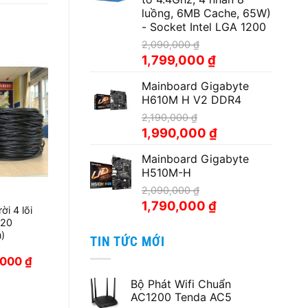
63,500,000 ₫.
luồng, 6MB Cache, 65W)
- Socket Intel LGA 1200
2,090,000
₫
Giá
Giá
1,799,000
₫
gốc
hiện
Mainboard Gigabyte
là:
tại
H610M H V2 DDR4
2,090,000 ₫.
là:
1,799,000 ₫.
2,190,000
₫
Giá
Giá
1,990,000
₫
gốc
hiện
Mainboard Gigabyte
là:
tại
H510M-H
2,190,000 ₫.
là:
1,990,000 ₫.
2,090,000
₫
Giá
Giá
1,790,000
₫
i 4 lõi
gốc
hiện
20
là:
tại
)
TIN TỨC MỚI
2,090,000 ₫.
là:
Giá
1,790,000 ₫.
,000
₫
hiện
tại
Bộ Phát Wifi Chuẩn
,000 ₫.
là:
AC1200 Tenda AC5
900,000 ₫.