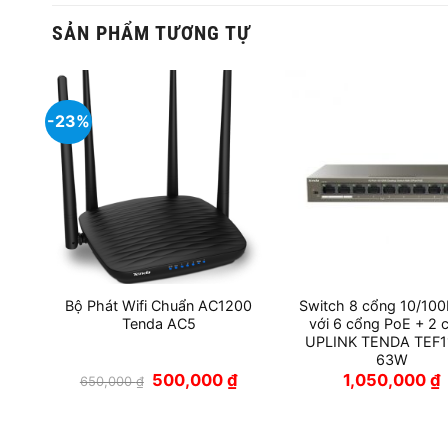
SẢN PHẨM TƯƠNG TỰ
-23%
Bộ Phát Wifi Chuẩn AC1200
Switch 8 cổng 10/10
ort
Tenda AC5
với 6 cổng PoE + 2 
UPLINK TENDA TEF1
63W
Giá
Giá
500,000
₫
1,050,000
₫
650,000
₫
gốc
hiện
là:
tại
650,000 ₫.
là:
500,000 ₫.