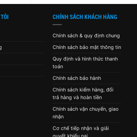
biết
đã
đến
lúc
 TÔI
CHÍNH SÁCH KHÁCH HÀNG
thay
ổ
cứng
cho
máy
Chính sách & quy định chung
tính
g
Chính sách bảo mật thông tin
Quy định và hình thức thanh
toán
Chính sách bảo hành
Chính sách kiểm hàng, đổi
trả hàng và hoàn tiền
Chính sách vận chuyển, giao
nhận
Cơ chế tiếp nhận và giải
quyết khiếu nại