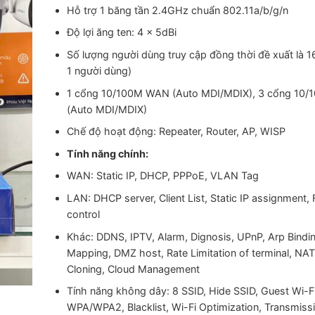
500,000 ₫.
là:
Hỗ trợ 1 băng tần 2.4GHz chuẩn 802.11a/b/g/n
420,000 ₫
Độ lợi ăng ten: 4 x 5dBi
Số lượng người dùng truy cập đồng thời đề xuất là 
1 người dùng)
1 cổng 10/100M WAN (Auto MDI/MDIX), 3 cổng 10/
(Auto MDI/MDIX)
Chế độ hoạt động: Repeater, Router, AP, WISP
Tính năng chính:
WAN: Static IP, DHCP, PPPoE, VLAN Tag
LAN: DHCP server, Client List, Static IP assignment,
control
Khác: DDNS, IPTV, Alarm, Dignosis, UPnP, Arp Bindin
Mapping, DMZ host, Rate Limitation of terminal, NA
Cloning, Cloud Management
Tính năng không dây: 8 SSID, Hide SSID, Guest Wi-Fi
WPA/WPA2, Blacklist, Wi-Fi Optimization, Transmis