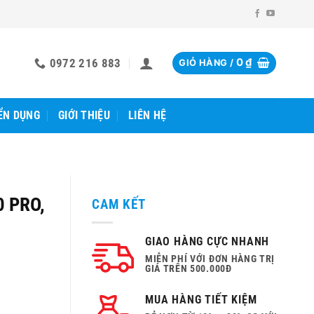
0972 216 883
0
₫
GIỎ HÀNG /
ỂN DỤNG
GIỚI THIỆU
LIÊN HỆ
0 PRO,
CAM KẾT
GIAO HÀNG CỰC NHANH
MIỄN PHÍ VỚI ĐƠN HÀNG TRỊ
GIÁ TRÊN 500.000Đ
MUA HÀNG TIẾT KIỆM