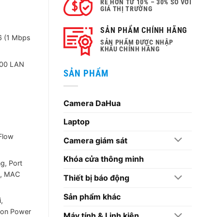
RẺ HƠN TỪ 10% – 30% SO VỚI
GIÁ THỊ TRƯỜNG
.
SẢN PHẨM CHÍNH HÃNG
16 (1 Mbps
SẢN PHẨM ĐƯỢC NHẬP
KHẨU CHÍNH HÃNG
100 LAN
SẢN PHẨM
Camera DaHua
Laptop
 Flow
Camera giám sát
Khóa cửa thông minh
g, Port
T, MAC
Thiết bị báo động
Sản phẩm khác
,
sion Power
Máy tính & Linh kiện