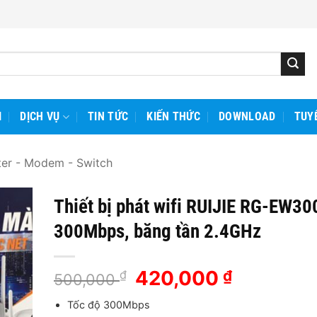
I
DỊCH VỤ
TIN TỨC
KIẾN THỨC
DOWNLOAD
TUY
ter - Modem - Switch
Thiết bị phát wifi RUIJIE RG-EW30
300Mbps, băng tần 2.4GHz
Giá
420,000
Giá
₫
₫
500,000
gốc
hiện
Tốc độ 300Mbps
là:
tại