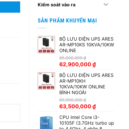
Kiểm soát vào ra
SẢN PHẨM KHUYẾN MẠI
BỘ LƯU ĐIỆN UPS ARES
AR-MP10KS 10KVA/10KW
ONLINE
65,000,000
₫
Giá
Giá
62,900,000
₫
gốc
hiện
BỘ LƯU ĐIỆN UPS ARES
là:
tại
AR-MP10KH
65,000,000 ₫.
là:
10KVA/10KW ONLINE
62,900,000 ₫.
BÌNH NGOÀI
69,900,000
₫
Giá
Giá
63,500,000
₫
gốc
hiện
CPU Intel Core i3-
là:
tại
10105F (3.7GHz turbo up
69,900,000 ₫.
là:
to 4.4Ghz, 4 nhân 8