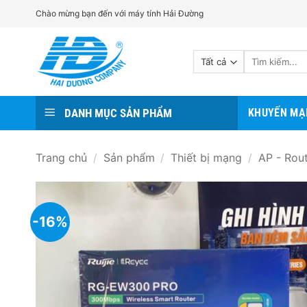
Bỏ
Chào mừng bạn đến với máy tính Hải Đường
qua
nội
Tìm
dung
kiếm:
DANH MỤC SẢN PHẨM
KHUYẾN MẠ
Trang chủ
/
Sản phẩm
/
Thiết bị mạng
/
AP - Rou
-16%