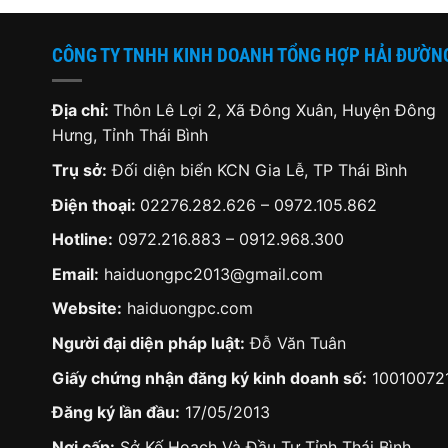
CÔNG TY TNHH KINH DOANH TỔNG HỢP HẢI ĐƯỜN
Địa chỉ:
Thôn Lê Lợi 2, Xã Đông Xuân, Huyện Đông
Hưng, Tỉnh Thái Bình
Trụ sở:
Đối diện biển KCN Gia Lễ, TP Thái Bình
Điện thoại:
02276.282.626
–
0972.105.862
Hotline:
0972.216.883
–
0912.968.300
Email:
haiduongpc2013@gmail.com
Website:
haiduongpc.com
Người đại diện pháp luật:
Đỗ Văn Tuân
Giấy chứng nhận đăng ký kinh doanh số:
10010072
Đăng ký lần đầu:
17/05/2013
Nơi cấp:
Sở Kế Hoạch Và Đầu Tư Tỉnh Thái Bình