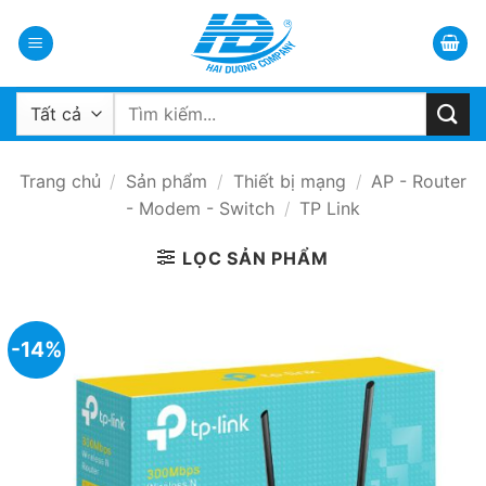
Bỏ
qua
nội
dung
Tìm
kiếm:
Trang chủ
/
Sản phẩm
/
Thiết bị mạng
/
AP - Router
- Modem - Switch
/
TP Link
LỌC SẢN PHẨM
-14%