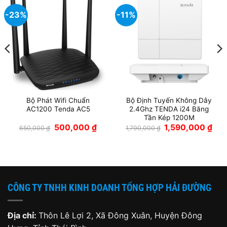
-23%
-11%
Bộ Phát Wifi Chuẩn
Bộ Định Tuyến Không Dây
AC1200 Tenda AC5
2.4Ghz TENDA i24 Băng
Tần Kép 1200M
Giá
Giá
Giá
Giá
500,000
₫
1,590,000
₫
650,000
₫
1,790,000
₫
gốc
hiện
gốc
hiện
là:
tại
là:
tại
650,000 ₫.
là:
1,790,000 ₫.
là:
000 ₫.
500,000 ₫.
1,59
CÔNG TY TNHH KINH DOANH TỔNG HỢP HẢI ĐƯỜNG
Địa chỉ:
Thôn Lê Lợi 2, Xã Đông Xuân, Huyện Đông