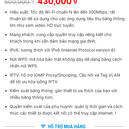
Giá
430,000
Giá
₫
500,000
gốc
hiện
Hiệu suất: Tốc độ Wi-Fi chuẩn N lên đến 300Mbps, rất
là:
tại
thuận lợi để sử dụng cho các ứng dụng tiêu thụ băng thông
500,000 ₫.
là:
lớn như xem video HD trực tuyến.
430,000 ₫.
Mạng khách: cung cấp quyền truy cập riêng biệt cho
khách trong khi vẫn đảm bảo mạng gia đình.
IPv6: tương thích với IPv6 (Internet Protocol version 6).
Nút WPS: mã hóa bảo mật không dây dễ dàng bằng cách
nhấn nút WPS.
IPTV: hỗ trợ IGMP Proxy/Snooping, Cầu nối và Tag VLAN
để tối ưu hóa luồng IPTV.
Kiểm soát băng thông: gán thiết bị ưa thích của bạn với
nhiều băng thông hơn.
Quyền kiểm soát của phụ huynh: quản lý thời gian và cách
thức các thiết bị được kết nối có thể truy cập internet. !
HỖ TRỢ MUA HÀNG