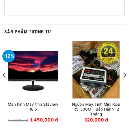
SẢN PHẨM TƯƠNG TỰ
-12%
Màn hình Máy tính Staview
Nguồn Máy Tính Mini Rosi
18.5
RS-500M – Bảo Hành 12
Tháng
á
Giá
Giá
1,450,000
₫
320,000
₫
1,650,000
₫
ện
gốc
hiện
là:
tại