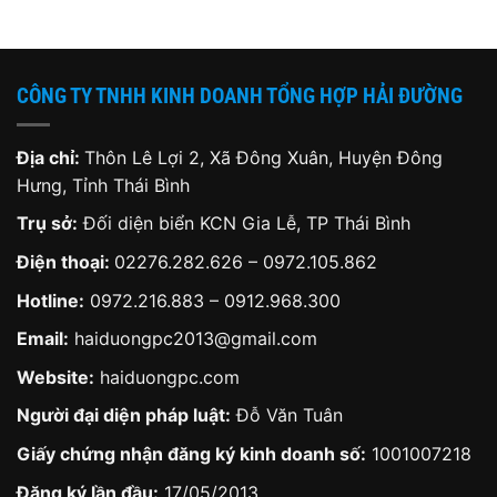
1,650,000 ₫.
là:
490,000 ₫.
1,450,000 ₫.
CÔNG TY TNHH KINH DOANH TỔNG HỢP HẢI ĐƯỜNG
Địa chỉ:
Thôn Lê Lợi 2, Xã Đông Xuân, Huyện Đông
Hưng, Tỉnh Thái Bình
Trụ sở:
Đối diện biển KCN Gia Lễ, TP Thái Bình
Điện thoại:
02276.282.626
–
0972.105.862
Hotline:
0972.216.883
–
0912.968.300
Email:
haiduongpc2013@gmail.com
Website:
haiduongpc.com
Người đại diện pháp luật:
Đỗ Văn Tuân
Giấy chứng nhận đăng ký kinh doanh số:
1001007218
Đăng ký lần đầu:
17/05/2013