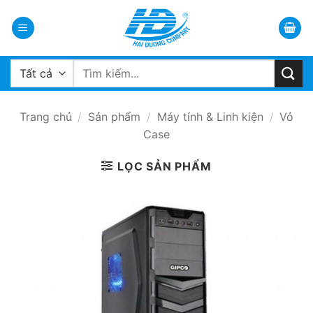
Bỏ
qua
nội
dung
Tìm
kiếm:
Trang chủ
/
Sản phẩm
/
Máy tính & Linh kiện
/
Vỏ
Case
LỌC SẢN PHẨM