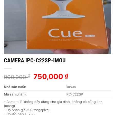
CAMERA IPC-C22SP-IMOU
Giá
750,000
Giá
₫
₫
900,000
gốc
hiện
là:
tại
Nhà sản xuất:
Dahua
900,000 ₫.
là:
Mã sản phẩm:
IPC-C22SP
750,000 ₫.
– Camera IP không dây dùng cho gia đình, không có cổng Lan
(mạng)
– Độ phân giải 2.0 megapixel.
– Chuẩn nén H.265.