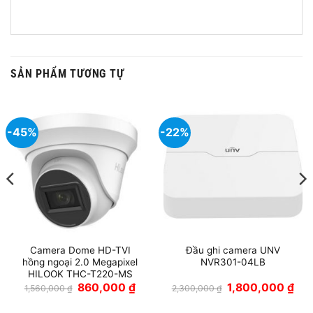
SẢN PHẨM TƯƠNG TỰ
-45%
-22%
Camera Dome HD-TVI
Đầu ghi camera UNV
hồng ngoại 2.0 Megapixel
NVR301-04LB
HILOOK THC-T220-MS
Giá
Giá
Giá
Giá
860,000
₫
1,800,000
₫
1,560,000
₫
2,300,000
₫
n
gốc
hiện
gốc
hiện
là:
tại
là:
tại