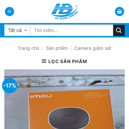
Bỏ
qua
nội
dung
Tìm
kiếm:
Trang chủ
/
Sản phẩm
/
Camera giám sát
LỌC SẢN PHẨM
-17%