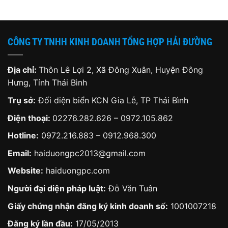
1,560,000 ₫.
là:
2,300,000 ₫.
là:
,000 ₫.
860,000 ₫.
1,80
CÔNG TY TNHH KINH DOANH TỔNG HỢP HẢI ĐƯỜNG
Địa chỉ:
Thôn Lê Lợi 2, Xã Đông Xuân, Huyện Đông
Hưng, Tỉnh Thái Bình
Trụ sở:
Đối diện biển KCN Gia Lễ, TP Thái Bình
Điện thoại:
02276.282.626
–
0972.105.862
Hotline:
0972.216.883
–
0912.968.300
Email:
haiduongpc2013@gmail.com
Website:
haiduongpc.com
Người đại diện pháp luật:
Đỗ Văn Tuân
Giấy chứng nhận đăng ký kinh doanh số:
1001007218
Đăng ký lần đầu:
17/05/2013