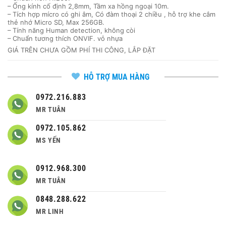
– Ống kính cố định 2,8mm, Tầm xa hồng ngoại 10m.
– Tích hợp mícro có ghi âm, Có đàm thoại 2 chiều , hỗ trợ khe cắm
thẻ nhớ Micro SD, Max 256GB.
– Tính năng Human detection, không còi
– Chuẩn tương thích ONVIF. vỏ nhựa
GIÁ TRÊN CHƯA GỒM PHÍ THI CÔNG, LẮP ĐẶT
HỖ TRỢ MUA HÀNG
0972.216.883
MR TUÂN
0972.105.862
MS YẾN
0912.968.300
MR TUÂN
0848.288.622
MR LINH