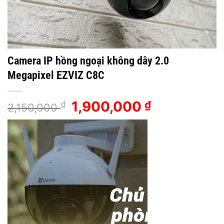
Camera IP hồng ngoại không dây 2.0
Megapixel EZVIZ C8C
Giá
1,900,000
Giá
₫
₫
2,150,000
gốc
hiện
là:
tại
2,150,000 ₫.
là:
1,900,000 ₫