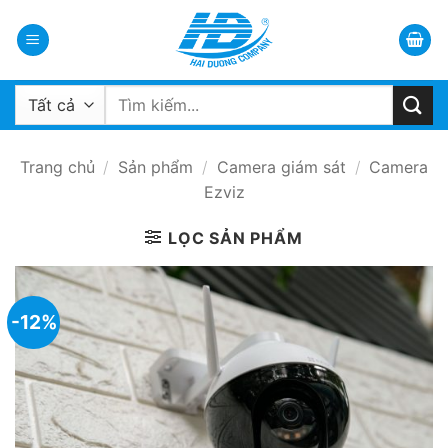
Bỏ
qua
nội
dung
Tìm
kiếm:
Trang chủ
/
Sản phẩm
/
Camera giám sát
/
Camera
Ezviz
LỌC SẢN PHẨM
-12%