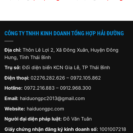
gốc
hiện
gốc
hiện
là:
tại
là:
tại
1,899,000 ₫.
là:
1,200,000 ₫.
là:
000 ₫.
1,399,000 ₫.
700,
CÔNG TY TNHH KINH DOANH TỔNG HỢP HẢI ĐƯỜNG
Địa chỉ:
Thôn Lê Lợi 2, Xã Đông Xuân, Huyện Đông
Hưng, Tỉnh Thái Bình
Trụ sở:
Đối diện biển KCN Gia Lễ, TP Thái Bình
Điện thoại:
02276.282.626
–
0972.105.862
Hotline:
0972.216.883
–
0912.968.300
Email:
haiduongpc2013@gmail.com
Website:
haiduongpc.com
Người đại diện pháp luật:
Đỗ Văn Tuân
Giấy chứng nhận đăng ký kinh doanh số:
1001007218