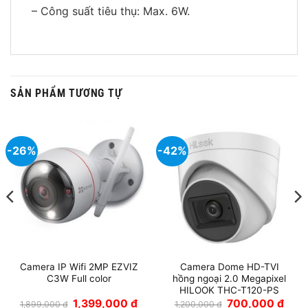
– Công suất tiêu thụ: Max. 6W.
SẢN PHẨM TƯƠNG TỰ
-26%
-42%
Camera IP Wifi 2MP EZVIZ
Camera Dome HD-TVI
C3W Full color
hồng ngoại 2.0 Megapixel
HILOOK THC-T120-PS
Giá
Giá
Giá
Giá
1,399,000
₫
700,000
₫
1,899,000
₫
1,200,000
₫