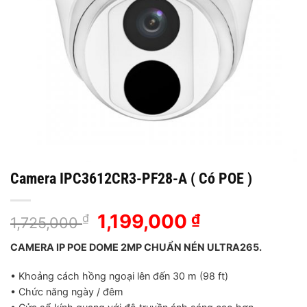
Camera IPC3612CR3-PF28-A ( Có POE )
Giá
1,199,000
Giá
₫
₫
1,725,000
gốc
hiện
CAMERA IP POE DOME 2MP CHUẨN NÉN ULTRA265.
là:
tại
1,725,000 ₫.
là:
• Khoảng cách hồng ngoại lên đến 30 m (98 ft)
1,199,000 ₫.
• Chức năng ngày / đêm