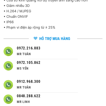
• Cửa sổ kính quang với độ truyền ánh sáng cao hơn
• Giảm nhiễu 3D
• H.264 / MJPEG
• Chuẩn ONVIF
• IP66
• Phạm vi điện áp rộng từ ± 25%
HỖ TRỢ MUA HÀNG
0972.216.883
MR TUÂN
0972.105.862
MS YẾN
0912.968.300
MR TUÂN
0848.288.622
MR LINH