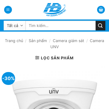
Bỏ
qua
nội
dung
Tìm
kiếm:
Trang chủ
/
Sản phẩm
/
Camera giám sát
/
Camera
UNV
LỌC SẢN PHẨM
-30%