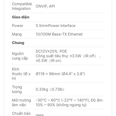
Compatible
ONVIF, API
Integration
Giao diện
Power
5.5mmPower interface
Mạng
10/100M Base-TX Ethernet
Chung
DC12V±25%. POE
Nguồn
Công suất tiêu thụ: ≤3.5W（IR off），
cung cấp
≤5.5W（IR on）
Kích
thước (Ø x
Ø118 x 96mm (Ø4.6” x 3.8”)
H)
Trọng
0.33kg（0.73lb）
lượng
Môi trường
-30°C ~ 60°C (-22°F ~ 140°F), Độ ẩm:
làm việc
10% ~ 90% (không ngưng tụ)
Chuẩn bảo
IP66