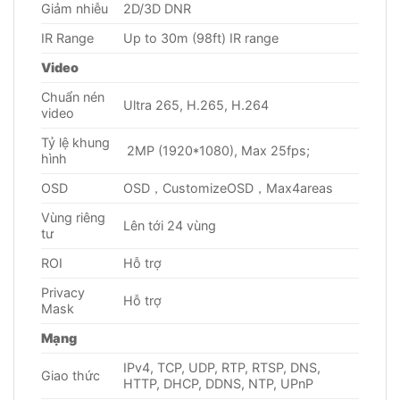
Giảm nhiễu
2D/3D DNR
IR Range
Up to 30m (98ft) IR range
Video
Chuẩn nén
Ultra 265, H.265, H.264
video
Tỷ lệ khung
2MP (1920*1080), Max 25fps;
hình
OSD
OSD，CustomizeOSD，Max4areas
Vùng riêng
Lên tới 24 vùng
tư
ROI
Hỗ trợ
Privacy
Hỗ trợ
Mask
Mạng
IPv4, TCP, UDP, RTP, RTSP, DNS,
Giao thức
HTTP, DHCP, DDNS, NTP, UPnP