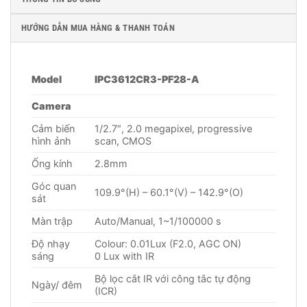
HƯỚNG DẪN MUA HÀNG & THANH TOÁN
Model
IPC3612CR3-PF28-A
Camera
Cảm biến
1/2.7″, 2.0 megapixel, progressive
hình ảnh
scan, CMOS
Ống kính
2.8mm
Góc quan
109.9°(H) – 60.1°(V) – 142.9°(O)
sát
Màn trập
Auto/Manual, 1~1/100000 s
Độ nhạy
Colour: 0.01Lux (F2.0, AGC ON)
sáng
0 Lux with IR
Bộ lọc cắt IR với công tắc tự động
Ngày/ đêm
(ICR)