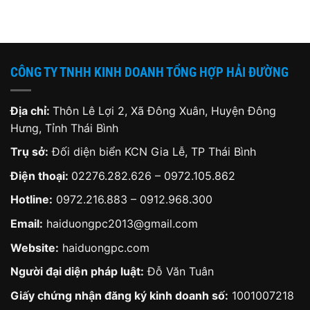
là:
tại
là:
tại
1,280,000 ₫.
là:
2,300,000 ₫.
là:
000 ₫.
950,000 ₫.
1,80
CÔNG TY TNHH KINH DOANH TỔNG HỢP HẢI ĐƯỜNG
Địa chỉ:
Thôn Lê Lợi 2, Xã Đông Xuân, Huyện Đông
Hưng, Tỉnh Thái Bình
Trụ sở:
Đối diện biển KCN Gia Lễ, TP Thái Bình
Điện thoại:
02276.282.626
–
0972.105.862
Hotline:
0972.216.883
–
0912.968.300
Email:
haiduongpc2013@gmail.com
Website:
haiduongpc.com
Người đại diện pháp luật:
Đỗ Văn Tuân
Giấy chứng nhận đăng ký kinh doanh số:
1001007218