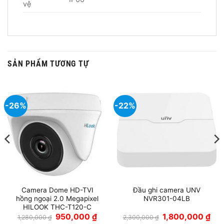
vệ
SẢN PHẨM TƯƠNG TỰ
-26%
-22%
Camera Dome HD-TVI
Đầu ghi camera UNV
hồng ngoại 2.0 Megapixel
NVR301-04LB
HILOOK THC-T120-C
Giá
Giá
Giá
Giá
950,000
₫
1,800,000
₫
1,280,000
₫
2,300,000
₫
gốc
hiện
gốc
hiện