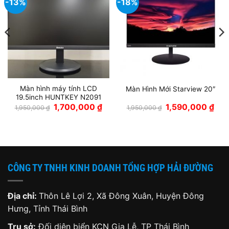
-13%
-18%
Màn hình máy tính LCD
Màn Hình Mới Starview 20″
19.5inch HUNTKEY N2091
Giá
Giá
Giá
Giá
1,700,000
₫
1,590,000
₫
1,950,000
₫
1,950,000
₫
gốc
hiện
gốc
hiện
là:
tại
là:
tại
1,950,000 ₫.
là:
1,950,000 ₫.
là:
1,700,000 ₫.
1,59
CÔNG TY TNHH KINH DOANH TỔNG HỢP HẢI ĐƯỜNG
Địa chỉ:
Thôn Lê Lợi 2, Xã Đông Xuân, Huyện Đông
Hưng, Tỉnh Thái Bình
Trụ sở:
Đối diện biển KCN Gia Lễ, TP Thái Bình