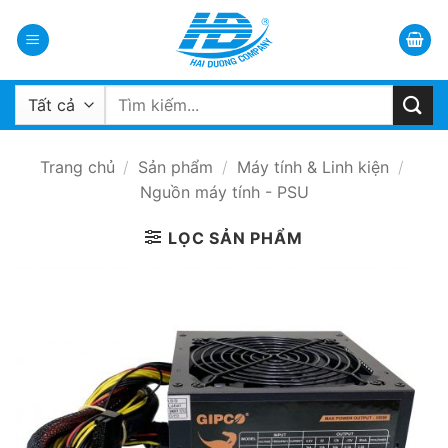
Bỏ
qua
nội
dung
Tìm
kiếm:
Trang chủ
/
Sản phẩm
/
Máy tính & Linh kiện
/
Nguồn máy tính - PSU
LỌC SẢN PHẨM