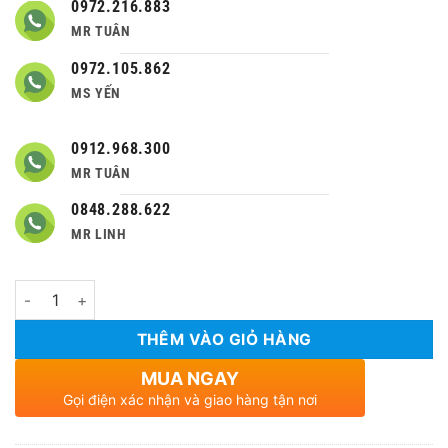
0972.216.883
MR TUÂN
0972.105.862
MS YẾN
0912.968.300
MR TUÂN
0848.288.622
MR LINH
Số lượng
THÊM VÀO GIỎ HÀNG
MUA NGAY
Gọi điện xác nhận và giao hàng tận nơi