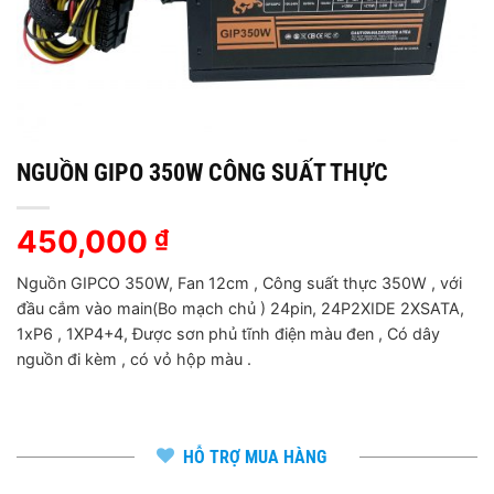
NGUỒN GIPO 350W CÔNG SUẤT THỰC
450,000
₫
Nguồn GIPCO 350W, Fan 12cm , Công suất thực 350W , với
đầu cắm vào main(Bo mạch chủ ) 24pin, 24P2XIDE 2XSATA,
1xP6 , 1XP4+4, Được sơn phủ tĩnh điện màu đen , Có dây
nguồn đi kèm , có vỏ hộp màu .
HỖ TRỢ MUA HÀNG