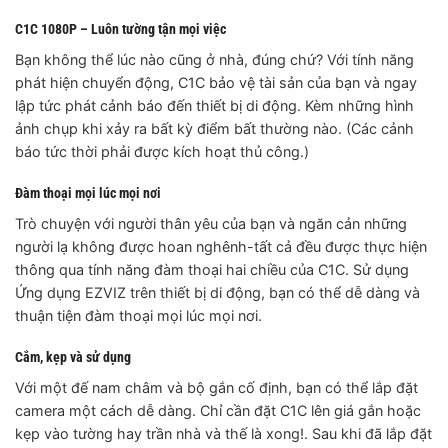
C1C 1080P – Luôn tường tận mọi việc
Bạn không thể lúc nào cũng ở nhà, đúng chứ? Với tính năng
phát hiện chuyển động, C1C bảo vệ tài sản của bạn và ngay
lập tức phát cảnh báo đến thiết bị di động. Kèm những hình
ảnh chụp khi xảy ra bất kỳ điểm bất thường nào. (Các cảnh
báo tức thời phải được kích hoạt thủ công.)
Đàm thoại mọi lúc mọi nơi
Trò chuyện với người thân yêu của bạn và ngăn cản những
người lạ không được hoan nghênh-tất cả đều được thực hiện
thông qua tính năng đàm thoại hai chiều của C1C. Sử dụng
Ứng dụng EZVIZ trên thiết bị di động, bạn có thể dễ dàng và
thuận tiện đàm thoại mọi lúc mọi nơi.
Cắm, kẹp và sử dụng
Với một đế nam châm và bộ gắn cố định, bạn có thể lắp đặt
camera một cách dễ dàng. Chỉ cần đặt C1C lên giá gắn hoặc
kẹp vào tường hay trần nhà và thế là xong!. Sau khi đã lắp đặt