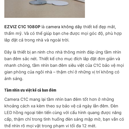
EZVIZ C1C 1080P
là
camera không dây
thiết kế đẹp mắt,
thẩm mỹ. Và có thể giúp bạn che được mọi góc độ, phù hợp
lắp đặt cả trong nhà và ngoài trời.
Đây là thiết bị an ninh cho nhà thông minh đáp ứng tầm nhìn
ban đêm sắc nét. Thiết kế cho mục đích lắp đặt đơn giản và
nhanh chóng, tầm nhìn ban đêm siêu việt của C1C bảo vệ mọi
gian phòng của ngôi nhà – thậm chí ở những vị trí không có
ánh sáng.
Tầm nhìn ưu việt kể cả ban đêm
Camera C1C mang lại tầm nhìn ban đêm tốt hơn ở những
khoảng cách xa kèm theo sự bảo vệ cả ngày lẫn đêm. Đèn
LED hồng ngoại tiên tiến cùng với cấu hình quang được nâng
cấp, thậm chí trong tình huống đèn sáng mập mờ, bạn vẫn có
thể nhìn rõ mọi vật trong phạm vi tối đa 12 mét.