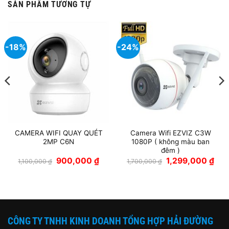
SẢN PHẨM TƯƠNG TỰ
-18%
-24%
CAMERA WIFI QUAY QUÉT
Camera Wifi EZVIZ C3W
2MP C6N
1080P ( không màu ban
đêm )
á
Giá
Giá
Giá
Giá
900,000
₫
1,299,000
₫
1,100,000
₫
1,700,000
₫
ện
gốc
hiện
gốc
hiện
là:
tại
là:
tại
1,100,000 ₫.
là:
1,700,000 ₫.
là:
850,000 ₫.
900,000 ₫.
1,29
CÔNG TY TNHH KINH DOANH TỔNG HỢP HẢI ĐƯỜNG