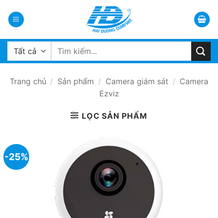
Bỏ
qua
nội
dung
Tìm
kiếm:
Trang chủ
/
Sản phẩm
/
Camera giám sát
/
Camera
Ezviz
LỌC SẢN PHẨM
-25%