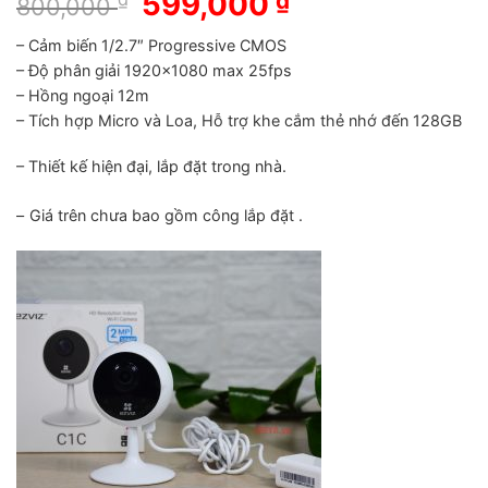
Giá
599,000
Giá
₫
800,000
gốc
hiện
– Cảm biến 1/2.7″ Progressive CMOS
là:
tại
– Độ phân giải 1920×1080 max 25fps
800,000 ₫.
là:
– Hồng ngoại 12m
599,000 ₫.
– Tích hợp Micro và Loa, Hỗ trợ khe cắm thẻ nhớ đến 128GB
– Thiết kế hiện đại, lắp đặt trong nhà.
–
Giá trên chưa bao gồm công lắp đặt .