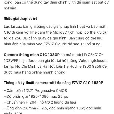
xong, bạn có thể dùng tay điều chỉnh vị trí để giám sát bất cứ
nơi nào.
Nhiều giải pháp lưu trữ
Lưu lại các bản ghi bằng các giải pháp linh hoạt và bảo mật.
C1C đi kèm với khe cắm thẻ MicroSD tích hợp, có thể lưu trữ
tối đa 256 GB cảnh quay đã ghi hình. Bạn cũng có thể lưu
hình ảnh của mình vào EZVIZ Cloud* để sao lưu bổ sung.
Camera thông minh C1C 1080P
có mã model là CS-C1C-
1D2WFR hiện được bán giá tốt tại hệ thống Vuhoangtelecom
tại Tp. Hồ Chí Minh và Hà Nội. Liên hệ Hotline 1900 9259 đễ
được mua hàng online nhanh chóng.
Thông số kỹ thuật camera wifi đa năng EZVIZ C1C 1080P
– Cảm biến 1/2.7″ Progressive CMOS
– Độ phân giải 1920×1080 max 25fps
– Chuấn nén H.264 , hỗ trợ 2 luồng dữ liệu
– Ống kính 2.8mm@ F2.5, góc nhìn ngang 106°, góc nhìn
chéo 130°