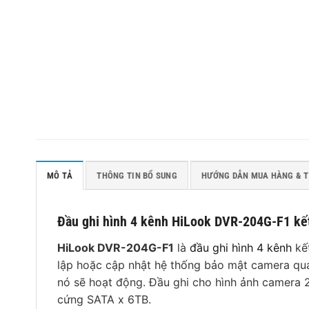
MÔ TẢ
THÔNG TIN BỔ SUNG
HƯỚNG DẪN MUA HÀNG & 
Đầu ghi hình 4 kênh HiLook DVR-204G-F1 kết
HiLook DVR-204G-F1
là
đầu ghi hình 4 kênh
kết
lập hoặc cập nhật hệ thống bảo mật camera quan
nó sẽ hoạt động. Đầu ghi cho hình ảnh camera 
cứng SATA x 6TB.