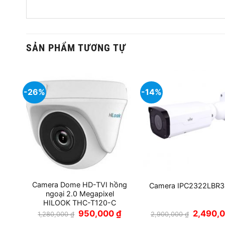
SẢN PHẨM TƯƠNG TỰ
-26%
-14%
-
Camera Dome HD-TVI hồng
Camera IPC2322LBR3
ngoại 2.0 Megapixel
HILOOK THC-T120-C
Giá
Giá
Giá
Giá
0
₫
950,000
₫
2,490,
1,280,000
₫
2,900,000
₫
hiện
gốc
hiện
gốc