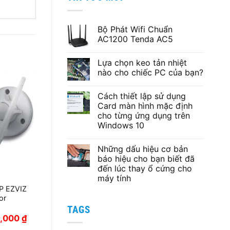
2,090,000 ₫.
là:
1,790,000 ₫.
Bộ Phát Wifi Chuẩn
AC1200 Tenda AC5
Không
có
Lựa chọn keo tản nhiệt
bình
luận
nào cho chiếc PC của bạn?
ở
Bộ
Không
Phát
có
Cách thiết lập sử dụng
Wifi
bình
Chuẩn
luận
Card màn hình mặc định
AC1200
ở
cho từng ứng dụng trên
Tenda
Lựa
AC5
chọn
Windows 10
keo
tản
Không
nhiệt
có
Những dấu hiệu cơ bản
nào
bình
cho
luận
báo hiệu cho bạn biết đã
ở
chiếc
đến lúc thay ổ cứng cho
Cách
PC
thiết
của
máy tính
lập
bạn?
MP EZVIZ
sử
Không
dụng
có
or
Card
bình
TAGS
màn
luận
ở
hình
Giá
9,000
₫
Những
mặc
hiện
dấu
định