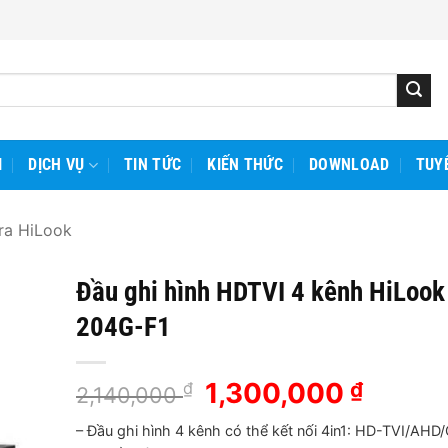
I
DỊCH VỤ
TIN TỨC
KIẾN THỨC
DOWNLOAD
TUY
a HiLook
Đầu ghi hình HDTVI 4 kênh HiLoo
204G-F1
Giá
1,300,000
Giá
₫
₫
2,140,000
gốc
hiện
– Đầu ghi hình 4 kênh có thể kết nối 4in1: HD-TVI/AHD
là:
tại