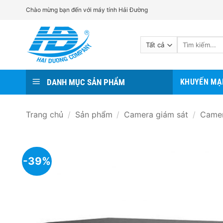
Bỏ
Chào mừng bạn đến với máy tính Hải Đường
qua
nội
Tìm
dung
kiếm:
DANH MỤC SẢN PHẨM
KHUYẾN MẠ
Trang chủ
/
Sản phẩm
/
Camera giám sát
/
Camer
-39%