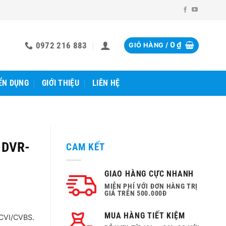
0972 216 883
0
₫
GIỎ HÀNG /
ỂN DỤNG
GIỚI THIỆU
LIÊN HỆ
k DVR-
CAM KẾT
GIAO HÀNG CỰC NHANH
MIỄN PHÍ VỚI ĐƠN HÀNG TRỊ
GIÁ TRÊN 500.000Đ
MUA HÀNG TIẾT KIỆM
/CVI/CVBS.