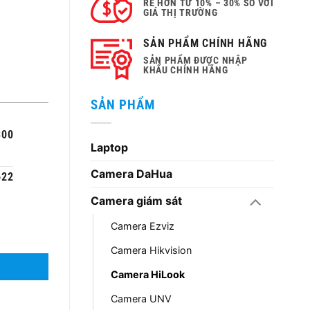
RẺ HƠN TỪ 10% – 30% SO VỚI
GIÁ THỊ TRƯỜNG
000 ₫.
.
SẢN PHẨM CHÍNH HÃNG
SẢN PHẨM ĐƯỢC NHẬP
KHẨU CHÍNH HÃNG
SẢN PHẨM
300
Laptop
Camera DaHua
622
Camera giám sát
Camera Ezviz
Camera Hikvision
Camera HiLook
Camera UNV