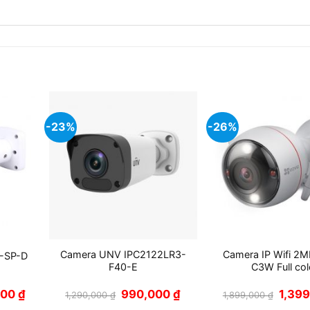
-23%
-26%
Camera UNV IPC2122LR3-
Camera IP Wifi 2
-SP-D
F40-E
C3W Full col
Giá
Giá
Giá
Giá
000
₫
990,000
₫
1,39
1,290,000
₫
1,899,000
₫
hiện
gốc
hiện
gốc