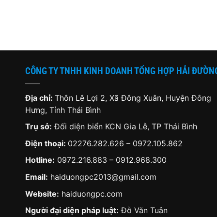
tại
là:
tại
là:
.
là:
1,280,000 ₫.
là:
2,900,00
5,950,000 ₫.
950,000 ₫.
CÔNG TY TNHH KINH DOANH TỔNG HỢP HẢI ĐƯỜN
Địa chỉ:
Thôn Lê Lợi 2, Xã Đông Xuân, Huyện Đông
Hưng, Tỉnh Thái Bình
Trụ sở:
Đối diện biển KCN Gia Lễ, TP Thái Bình
Điện thoại:
02276.282.626
–
0972.105.862
Hotline:
0972.216.883
–
0912.968.300
Email:
haiduongpc2013@gmail.com
Website:
haiduongpc.com
Người đại diện pháp luật:
Đỗ Văn Tuân