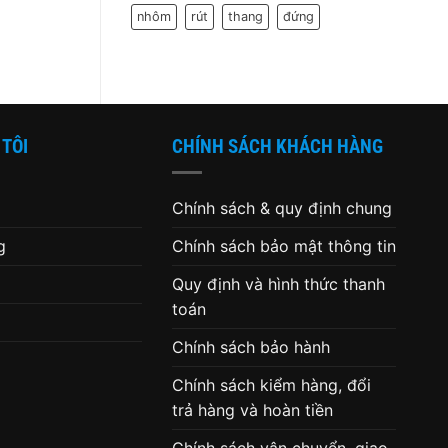
tại
hiệu
cho
000 ₫.
là:
nhôm
rút
thang
đứng
cơ
từng
1,399,000 ₫.
bản
ứng
báo
dụng
hiệu
trên
cho
Windows
bạn
10
biết
đã
đến
lúc
 TÔI
CHÍNH SÁCH KHÁCH HÀNG
thay
ổ
cứng
cho
máy
Chính sách & quy định chung
tính
g
Chính sách bảo mật thông tin
Quy định và hình thức thanh
toán
Chính sách bảo hành
Chính sách kiểm hàng, đổi
trả hàng và hoàn tiền
Chính sách vận chuyển, giao