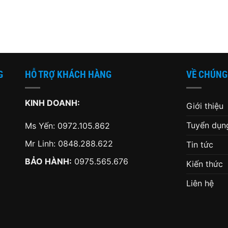
tại
là:
tại
là:
0 ₫.
là:
1,290,000 ₫.
là:
1,899,
2,490,000 ₫.
990,000 ₫.
G
HỖ TRỢ KHÁCH HÀNG
VỀ CHÚNG
KINH DOANH:
Giới thiệu
Tuyển dụn
Ms Yến:
0972.105.862
Mr Linh:
0848.288.622
Tin tức
BẢO HÀNH:
0975.565.676
Kiến thức
Liên hệ