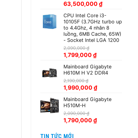
Giá
Giá
63,500,000
₫
gốc
hiện
CPU Intel Core i3-
là:
tại
10105F (3.7GHz turbo up
69,900,000 ₫.
là:
to 4.4Ghz, 4 nhân 8
63,500,000 ₫.
luồng, 6MB Cache, 65W)
- Socket Intel LGA 1200
2,090,000
₫
Giá
Giá
1,799,000
₫
gốc
hiện
Mainboard Gigabyte
là:
tại
H610M H V2 DDR4
2,090,000 ₫.
là:
1,799,000 ₫.
2,190,000
₫
Giá
Giá
1,990,000
₫
gốc
hiện
Mainboard Gigabyte
là:
tại
H510M-H
2,190,000 ₫.
là:
1,990,000 ₫.
2,090,000
₫
Giá
Giá
1,790,000
₫
gốc
hiện
là:
tại
TIN TỨC MỚI