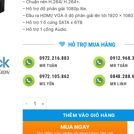
– Chuẩn nén H.264/ H.264+.
2,140,000 ₫.
là:
– Hỗ trợ độ phân giải 1080p lite.
1,300,
– Đầu ra HDMI/ VGA ở độ phân giải lên tới 1920 × 1080
– Hỗ trợ 1 ổ cứng SATA x 6TB.
– Hỗ trợ 1 cổng Audio.
HỖ TRỢ MUA HÀNG
0972.216.883
0912.968.
MR TUÂN
MR TUÂN
0972.105.862
0848.288.
MS YẾN
MR LINH
Số lượng
THÊM VÀO GIỎ HÀNG
MUA NGAY
Gọi điện xác nhận và giao hàng tận nơi