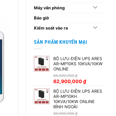
Máy văn phòng
Báo giờ
Kiểm soát vào ra
SẢN PHẨM KHUYẾN MẠI
BỘ LƯU ĐIỆN UPS ARES
AR-MP10KS 10KVA/10KW
ONLINE
65,000,000
₫
Giá
Giá
62,900,000
₫
gốc
hiện
BỘ LƯU ĐIỆN UPS ARES
là:
tại
AR-MP10KH
65,000,000 ₫.
là:
10KVA/10KW ONLINE
62,900,000 ₫.
BÌNH NGOÀI
69,900,000
₫